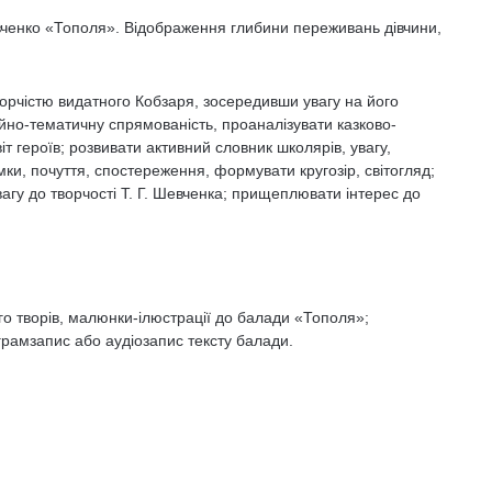
евченко «Тополя». Відображення глибини переживань дівчини,
орчістю видатного Кобзаря, зосередивши увагу на його
йно-тематичну спрямованість, проаналізувати казково-
іт героїв; розвивати активний словник школярів, увагу,
ки, почуття, спостереження, формувати кругозір, світогляд;
вагу до творчості Т. Г. Шевченка; прищеплювати інтерес до
го творів, малюнки-ілюстрації до балади «Тополя»;
 грамзапис або аудіозапис тексту балади.