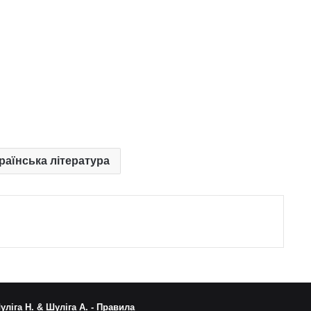
країнська література
уліга Н. & Шуліга А. -
Правила