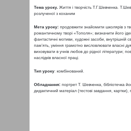
Тема уроку.
Життя і творчість Т.Г.Шевченка. Т.Ш
розлученої з коханим
Мета уроку:
продовжити знайомити школярів з тв
романтичному творі «Тополя»; визначити його іде
фантастичні мотиви, художні засоби, внутрішній св
пам’ять, уміння грамотно висловлювати власні дум
виховувати в учнів любов до рідної літератури; по
наслідків власної праці.
Тип уроку
: комбінований.
Обладнання:
портрет Т. Шевченка, бібліотечка йо
дидактичний матеріал (тестові завдання, картки),