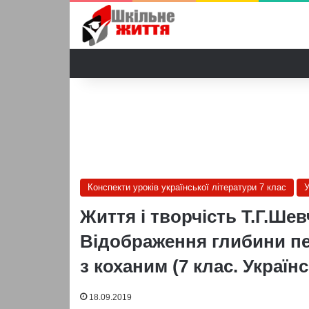
Конспекти уроків української літератури 7 клас
У
Життя і творчість Т.Г.Ше
Відображення глибини пе
з коханим (7 клас. Україн
18.09.2019