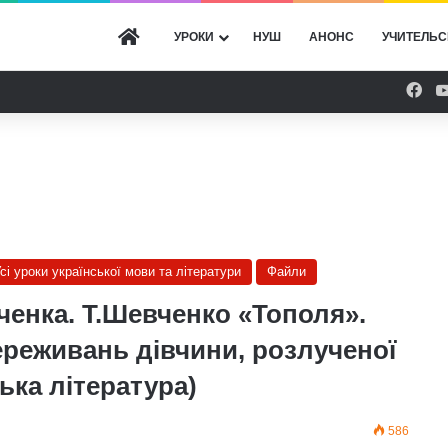
ГОЛОВНА
УРОКИ
НУШ
АНОНС
УЧИТЕЛЬС
Fac
сі уроки української мови та літератури
Файли
вченка. Т.Шевченко «Тополя».
реживань дівчини, розлученої
ська література)
586