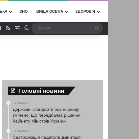
ЬКА
ЗНО
ВИЩА ОСВІТА
ЗДОРОВ’Я
ebook
YouTube
RSS
Випадкова стаття
Switch skin
Шукати
Головні новини
07.08.2026
Державні стандарти освіти знову
змінено: що передбачає рішення
Кабінету Міністрів України
07.08.2026
Сертифікація педагогів зміниться: