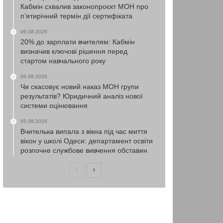
Кабмін схвалив законопроєкт МОН про
п’ятирічний термін дії сертифіката
06.08.2026
20% до зарплати вчителям: Кабмін
визначив ключові рішення перед
стартом навчального року
06.08.2026
Чи скасовує новий наказ МОН групи
результатів? Юридичний аналіз нової
системи оцінювання
05.08.2026
Вчителька випала з вікна під час миття
вікон у школі Одеси: департамент освіти
розпочне службове вивчення обставин
Попередня
Наступна
сторінка
сторінка