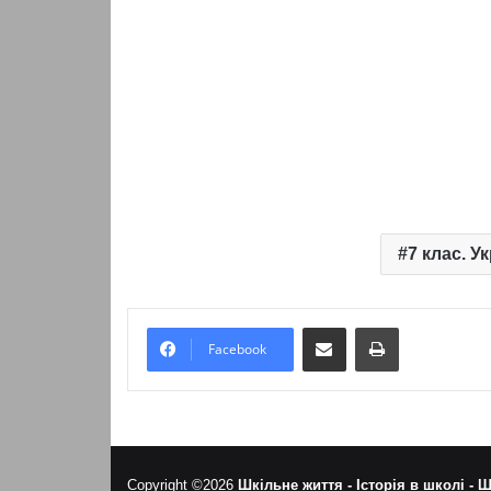
7 клас. У
Надіслати електронною поштою
Надрукувати
Facebook
Copyright ©2026
Шкільне життя -
Історія в школі -
Ш