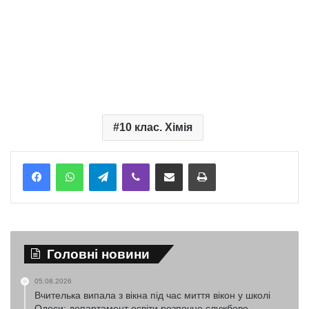
10 клас. Хімія
Telegram
Viber
Надіслати електронною поштою
Надрукувати
Головні новини
05.08.2026
Вчителька випала з вікна під час миття вікон у школі
Одеси: департамент освіти розпочне службове