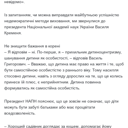
невідомо».
Із запитанням, чи можна виправдати майбутньою успішністю
недемократичні методи виховання, ми звернулися до
президента Національної академії наук України Василя
Кременя.
Не знищити бажання в корені
– Я відповім – ні. По-перше, я – прихильник дитиноцентризму,
шанування дитини як особистості, – відповів Василь
Григорович. – Вважаю, що дитина має право на життя і те, щоб
бути самостійною особистістю з раннього віку. Тому на­силля
стосовно дитини, навіть з огляду дорослих на те, що це колись
принесе їй плюс, є неприйнятним. Дитина повинна
формуватись як самостійна особистість.
Президент НАПН пояснює, що це зовсім не означає, що діти
можуть бути забуті батьками або має процвітати
вседозволеність.
– Хороший садівник доглядає за кущем, допомагає йому