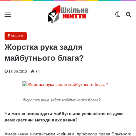
Меню
Switch
Ш
Батькам
Жорстка рука задля
майбутнього блага?
18.09.2012
84
Жорстка рука задля майбутнього блага?
Чи можна виправдати майбутньою успішністю не дуже
демократичні методи виховання?
Американка з китайським корінням, професор права Єльського