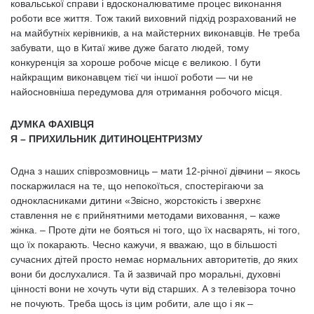
ковальської справи і вдосконалюватиме процес виконання
роботи все життя. Тож такий виховний підхід розрахований не
на майбутніх керівників, а на майстерних виконавців. Не треба
забувати, що в Китаї живе дуже багато людей, тому
конкуренція за хороше робоче місце є великою. І бути
найкращим виконавцем тієї чи іншої роботи — чи не
найосновніша передумова для отримання робочого місця.
ДУМКА ФАХІВЦЯ
Я – ПРИХИЛЬНИК ДИТИНОЦЕНТРИЗМУ
Одна з наших співрозмовниць – мати 12-річної дівчини – якось
поскаржилася на те, що непокоїться, спостерігаючи за
однокласниками дитини «Звісно, жорстокість і зверхнє
ставлення не є прийнятними методами виховання, – каже
жінка. – Проте діти не бояться ні того, що їх насварять, ні того,
що їх покарають. Чесно кажучи, я вважаю, що в більшості
сучасних дітей просто немає нормальних авторитетів, до яких
вони би дослухалися. Та й зазвичай про моральні, духовні
цінності вони не хочуть чути від старших. А з телевізора точно
не почують. Треба щось із цим робити, але що і як –