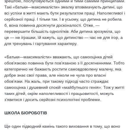
зрештою, послуговуються одними й тими самими принципами.
Такі «батьки—максималісти» змалку втовкмачують дитині, що
всі успіхи в житті мають бути результатом праці. Наполегливої і
серйозної праці. І тільки так. І в усьому, що дитина не робила
б, вона повинна досягнути досконалості. Отже, —
перевершити більшість однолітків. Аби дитина зрозуміла, що
це — не іграшки, їй кажуть, що дитинство — час не для ігор, а
для тренувань і гартування характеру.
«Батьки—максималісти» вважають, що самооцінка дітей
обов’язково повинна бути пов’язаною з її досягненнями. Тобто
категорично не бажають ростити самовдоволену малечу, яка
добре знає свої права, але ніколи не чула про власні
обов’язки. На жаль, при такому підході часто страждає
самооцінка і душевний спокій «майбутнього генія». Тож у житті
таких дітей, окрім наполегливості і працьовитості, можуть
з’явитися і досить серйозні психологічні проблеми.
ШКОЛА БІОРОБОТІВ
Ще один підводний камінь такого виховання в тому, що воно