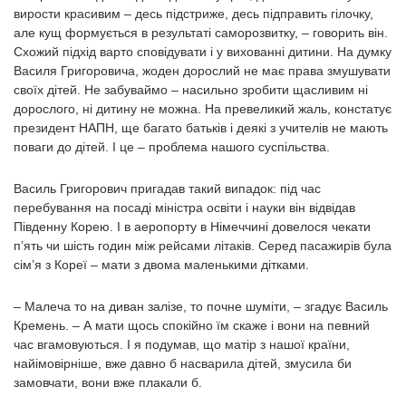
вирости красивим – десь підстриже, десь підправить гілочку,
але кущ формується в результаті саморозвитку, – говорить він.
Схожий підхід варто сповідувати і у вихованні дитини. На думку
Василя Григоровича, жоден дорослий не має права змушувати
своїх дітей. Не забуваймо – насильно зробити щасливим ні
дорослого, ні дитину не можна. На превеликий жаль, констатує
президент НАПН, ще багато батьків і деякі з учителів не мають
поваги до дітей. І це – проблема нашого суспільства.
Василь Григорович пригадав такий випадок: під час
перебування на посаді міністра освіти і науки він відвідав
Південну Корею. І в аеропорту в Німеччині довелося чекати
п’ять чи шість годин між рейсами літаків. Серед пасажирів була
сім’я з Кореї – мати з двома маленькими дітками.
– Малеча то на диван залізе, то почне шуміти, – згадує Василь
Кремень. – А мати щось спокійно їм скаже і вони на певний
час вгамовуються. І я подумав, що матір з нашої країни,
найімовірніше, вже давно б насварила дітей, змусила би
замовчати, вони вже плакали б.