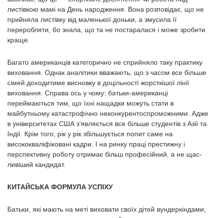
листівкою мамі на День народження. Вона розповідає, що не
прийняла листівку від маленької доньки, а змусила її
переробляти, бо знала, що та не постаралася і може зробити
краще.
Багато американців категорично не сприйняло таку практику
виховання. Однак аналітики вважають, що з часом все більше
сімей доходитиме висновку в доцільності жорсткішої лінії
виховання. Справа ось у чому: батьки-американці
переймаються тим, що їхні нащадки можуть стати в
майбутньому катастрофічно неконкурентоспроможними. Адже
в університетах США з’являється все більше студентів з Азії та
Індії. Крім того, рік у рік збільшується попит саме на
висококваліфіковані кадри. І на ринку праці престижну і
перспективну роботу отримає більш професійний, а не щас­
ливіший кандидат.
КИТАЙСЬКА ФОРМУЛА УСПІХУ
Батьки, які мають на меті виховати своїх дітей вундеркіндами,