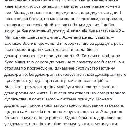
знадобляться в майбутньому більшості випускників, є дуже
невеликими. А ось батьком чи матір’ю стане майже кожен з
них. Молодь дорослішає, одружується, народжуються діти. І
новоспечені батьки, не маючи знань і підготовки, як правило,
ставляться до своїх дітей так, як їх батьки до них. І добре,
якщо це був позитивний досвід. А якщо він був негативним? –
Ми повинні шанувати дитину. Адже діти це відчувають, –
закликає Василь Кремень. Він говорить, що за двадцять років
незалежності країни система освіти стала більш
демократичною і це вплинуло на дітей. Тож лише тоді, коли
буде відкритою дорога до гуманного розвитку особистості, ми
отримаємо прогресуюче, динамічне суспільство і істинну
демократію. Бо демократія потребує не тільки демократичного
президента, уряду, парламенту, хоча це все потрібно.
Більшість громадян країни має бути здатною до вільного і
демократичного життя. І не сприяти створенню авторитарного
суспільства, в основі якого – система примусу. Можемо
додати, що прихильники авторитарного виховання вважають,
що діти самі по собі ніколи не хочуть працювати. А завдання
батьків – змусити їх це робити. Однак більшість дорослих не
усвідомлює, що ефективніше не змушувати, а мотивувати.