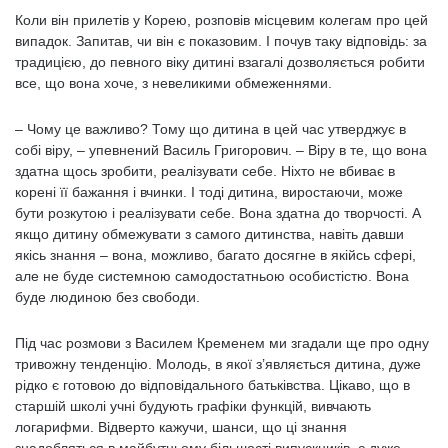
Коли він прилетів у Корею, розповів місцевим колегам про цей
випадок. Запитав, чи він є показовим. І почув таку відповідь: за
традицією, до певного віку дитині взагалі дозволяється робити
все, що вона хоче, з невеликими обмеженнями.
– Чому це важливо? Тому що дитина в цей час утверджує в
собі віру, – упевнений Василь Григорович. – Віру в те, що вона
здатна щось зробити, реалізувати себе. Ніхто не вбиває в
корені її бажання і вчинки. І тоді дитина, виростаючи, може
бути розкутою і реалізувати себе. Вона здатна до творчості. А
якщо дитину обмежувати з самого дитинства, навіть давши
якісь знання – вона, можливо, багато досягне в якійсь сфері,
але не буде системною самодостатньою особистістю. Вона
буде людиною без свободи.
Під час розмови з Василем Кременем ми згадали ще про одну
тривожну тенденцію. Молодь, в якої з’являється дитина, дуже
рідко є готовою до відповідального батьківства. Цікаво, що в
старшій школі учні будують графіки функцій, вивчають
логарифми. Відверто кажучи, шанси, що ці знання