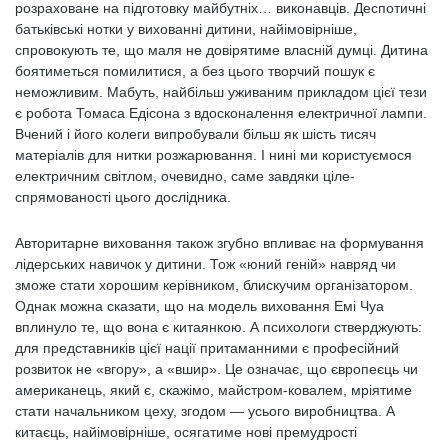
розраховане на підготовку майбутніх… виконавців. Деспотичні
батьківські нотки у вихованні дитини, найімовірніше,
спровокують те, що маля не довірятиме власній думці. Дитина
боятиметься помилитися, а без цього творчий пошук є
неможливим. Мабуть, найбільш уживаним прикладом цієї тези
є робота Томаса Едісона з вдосконалення електричної лампи.
Вчений і його колеги випробували більш як шість тисяч
матеріалів для нитки розжарювання. І нині ми користуємося
електричним світлом, очевидно, саме завдяки ціле­
спрямованості цього дослідника.
Авторитарне виховання також згубно впливає на формування
лідерських навичок у дитини. Тож «юний геній» навряд чи
зможе стати хорошим керівником, блискучим організатором.
Однак можна сказати, що на модель виховання Емі Чуа
вплинуло те, що вона є китаянкою. А психологи стверджують:
для представників цієї нації притаманними є професійний
розвиток не «вгору», а «вшир». Це означає, що європеєць чи
американець, який є, скажімо, майстром-ковалем, мріятиме
стати начальником цеху, згодом — усього виробництва. А
китаєць, найімовірніше, осягатиме нові премудрості