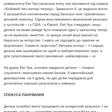
університету Емі Чуа написала книгу про виховання під назвою
«Бойовий гімн матері-тигриці». Здавалося б, це видання могло
б залишитися непоміченим серед багатьох книг, присвячених
виховній тематиці. Однак воно викликало величезний резонанс
у суспільстві – і у США, і в Європі. Емі Чуа стверджує: якщо
дитина не може завжди бути номером один у шкільному театрі
чи на музичних заняттях, то краще нехай вона взагалі не
береться за акторство. І навіть не підходить до скрипки чи
фортепіано. Скажете, жорстоко? Авторка опонує – її старша
донька вже музикувала на одній із найпрестижніших сцен, а
діти супротивників такого виховання, найімовірніше – ні.
На думку Емі Чуа, основне завдання дитини — покірно
слухатися і виконувати накази батьків. А європейський
демократизм, на її думку, не дає дітям передумов для
досягнення хороших результатів у навчанні.
СПОКУСА ПАНУВАННЯ
Дитину потрібно вчити працювати на конкретний результат. І не
важливо, що це — спортивне досягнення чи робота над