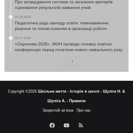
Про затвердження системи та загальних критеріїв
оцінювання результатів навчання учнів
01.08.2026
Педагогічна рада закладу освіти: повноваження,
рішення та типові помилки в організації роботи
31.07.2026
«Серпнева-2026»: МОН проведе головну освітню
конференцію перед початком нового навчального року
Попередня
Наступна
сторінка
сторінка
Copyright ©2026
Шкільне життя -
Історія в школі -
Шуліга Н. &
Шуліга А. -
Правила
Зворотній зв’язок
Про нас
Facebook
YouTube
RSS