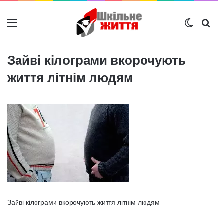
Меню
Switch
Ш
Зайві кілограми вкорочують
життя літнім людям
Зайві кілограми вкорочують життя літнім людям