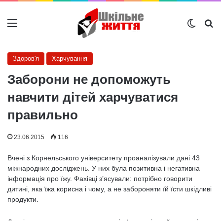
Меню
Switch
Ш
Здоров'я
Харчування
Заборони не допоможуть
навчити дітей харчуватися
правильно
23.06.2015
116
Вчені з Корнельського університету проаналізували дані 43
міжнародних досліджень. У них була позитивна і негативна
інформація про їжу. Фахівці з’ясували: потрібно говорити
дитині, яка їжа корисна і чому, а не забороняти їй їсти шкідливі
продукти.