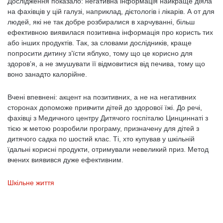
Дослідження показало: негативна інформація найкраще діяла
на фахівців у цій галузі, наприклад, дієтологів і лікарів. А от для
людей, які не так добре розбиралися в харчуванні, більш
ефективною виявилася позитивна інформація про користь тих
або інших продуктів. Так, за словами дослідників, краще
попросити дитину з’їсти яблуко, тому що це корисно для
здоров’я, а не змушувати її відмовитися від печива, тому що
воно занадто калорійне.
Вчені впевнені: акцент на позитивних, а не на негативних
сторонах допоможе привчити дітей до здорової їжі. До речі,
фахівці з Медичного центру Дитячого госпіталю Цинциннаті з
тією ж метою розробили програму, призначену для дітей з
дитячого садка по шостий клас. Ті, хто купував у шкільній
їдальні корисні продукти, отримували невеликий приз. Метод
вчених виявився дуже ефективним.
Шкільне життя