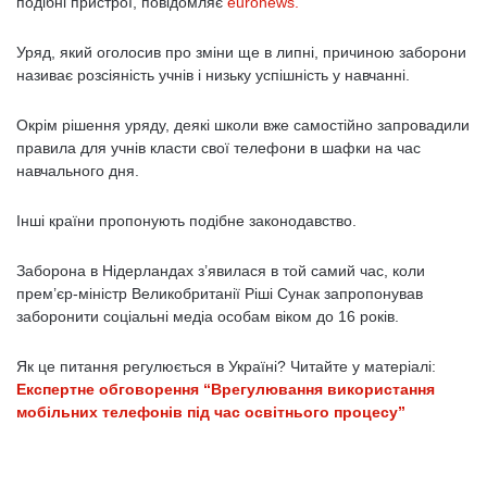
подібні пристрої, повідомляє
euronews.
Уряд, який оголосив про зміни ще в липні, причиною заборони
називає розсіяність учнів і низьку успішність у навчанні.
Окрім рішення уряду, деякі школи вже самостійно запровадили
правила для учнів класти свої телефони в шафки на час
навчального дня.
Інші країни пропонують подібне законодавство.
Заборона в Нідерландах з’явилася в той самий час, коли
прем’єр-міністр Великобританії Ріші Сунак запропонував
заборонити соціальні медіа особам віком до 16 років.
Як це питання регулюється в Україні? Читайте у матеріалі:
Експертне обговорення “Врегулювання використання
мобільних телефонів під час освітнього процесу”