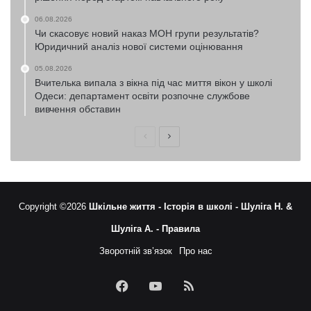
06.08.2026
Чи скасовує новий наказ МОН групи результатів?
Юридичний аналіз нової системи оцінювання
05.08.2026
Вчителька випала з вікна під час миття вікон у школі
Одеси: департамент освіти розпочне службове
вивчення обставин
Попередня
Наступна
сторінка
сторінка
Copyright ©2026
Шкільне життя -
Історія в школі -
Шуліга Н. &
Шуліга А. -
Правила
Зворотній зв’язок
Про нас
Facebook
YouTube
RSS