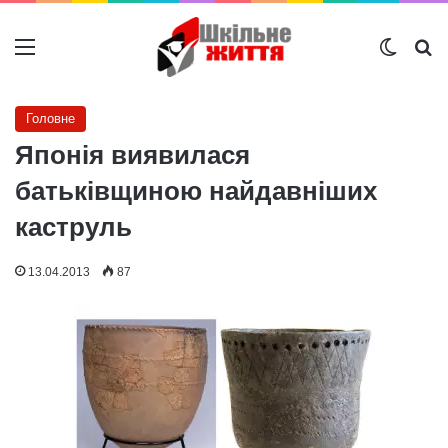
Меню
Switch
Ш
Головне
Японія виявилася
батьківщиною найдавніших
каструль
13.04.2013
87