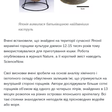
Японія виявилася батьківщиною найдавніших
каструль
Вчені встановили, що знайдені на території сучасної Японії
керамічні горщики культури дземон 12-15 тисяч років тому
використовувалися для приготування юшки. Робота
опублікована в журналі Nature, а її короткий зміст наводить
ScienceNow.
Свої висновки вчені зробили на основі аналізу хімічного і
ізотопного складу обвуглених залишків їжі, що утримуються на
внутрішній стороні горщиків. Автори досліджували більше сотні
горщиків об’ємом від одного до чотирьох літрів, знайдених в 13
місцях розкопок на різних островах японського архіпелагу. Всі
такі стоянки знаходилися неподалік від прісноводних водойм
або моря.