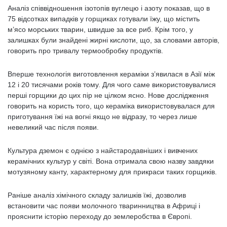
Аналіз співвідношення ізотопів вуглецю і азоту показав, що в
75 відсотках випадків у горщиках готували їжу, що містить
м’ясо морських тварин, швидше за все риб. Крім того, у
залишках були знайдені жирні кислоти, що, за словами авторів,
говорить про тривалу термообробку продуктів.
Вперше технологія виготовлення кераміки з’явилася в Азії між
12 і 20 тисячами років тому. Для чого саме використовувалися
перші горщики до цих пір не цілком ясно. Нове дослідження
говорить на користь того, що кераміка використовувалася для
приготування їжі на вогні якщо не відразу, то через лише
невеликий час після появи.
Культура дземон є однією з найстародавніших і вивчених
керамічних культур у світі. Вона отримала свою назву завдяки
мотузяному канту, характерному для прикраси таких горщиків.
Раніше аналіз хімічного складу залишків їжі, дозволив
встановити час появи молочного тваринництва в Африці і
прояснити історію переходу до землеробства в Європі.