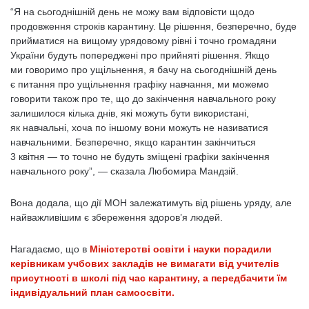
“Я на сьогоднішній день не можу вам відповісти щодо
продовження строків карантину. Це рішення, безперечно, буде
прийматися на вищому урядовому рівні і точно громадяни
України будуть попереджені про прийняті рішення. Якщо
ми говоримо про ущільнення, я бачу на сьогоднішній день
є питання про ущільнення графіку навчання, ми можемо
говорити також про те, що до закінчення навчального року
залишилося кілька днів, які можуть бути використані,
як навчальні, хоча по іншому вони можуть не називатися
навчальними. Безперечно, якщо карантин закінчиться
3 квітня — то точно не будуть зміщені графіки закінчення
навчального року”, — сказала Любомира Мандзій.
Вона додала, що дії МОН залежатимуть від рішень уряду, але
найважливішим є збереження здоров’я людей.
Нагадаємо, що в
Міністерстві освіти і науки порадили
керівникам учбових закладів не вимагати від учителів
присутності в школі під час карантину, а передбачити їм
індивідуальний план самоосвіти.