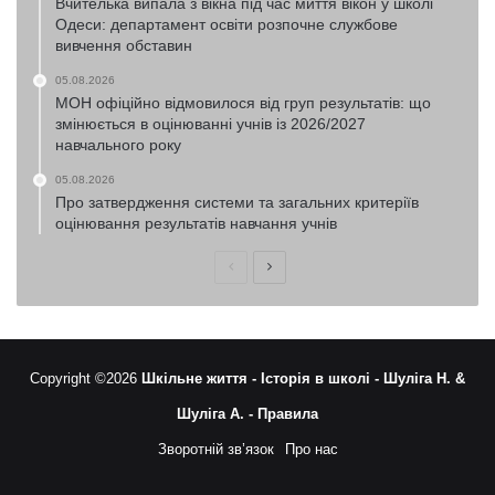
Вчителька випала з вікна під час миття вікон у школі
Одеси: департамент освіти розпочне службове
вивчення обставин
05.08.2026
МОН офіційно відмовилося від груп результатів: що
змінюється в оцінюванні учнів із 2026/2027
навчального року
05.08.2026
Про затвердження системи та загальних критеріїв
оцінювання результатів навчання учнів
Попередня
Наступна
сторінка
сторінка
Copyright ©2026
Шкільне життя -
Історія в школі -
Шуліга Н. &
Шуліга А. -
Правила
Зворотній зв’язок
Про нас