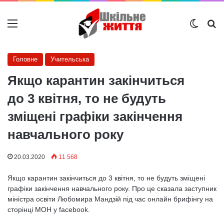
Меню
Switch
Ш
Головне
Учительська
Якщо карантин закінчиться
до 3 квітня, то не будуть
зміщені графіки закінчення
навчального року
20.03.2020
11 568
Якщо карантин закінчиться до 3 квітня, то не будуть зміщені
графіки закінчення навчального року. Про це сказала заступник
міністра освіти Любомира Мандзій під час онлайн брифінгу на
сторінці МОН у facebook.