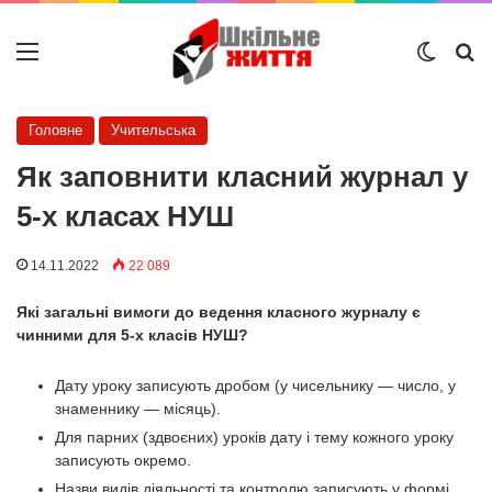
Меню
Switch
Ш
Головне
Учительська
Як заповнити класний журнал у
5-х класах НУШ
14.11.2022
22 089
Які загальні вимоги до ведення класного журналу є
чинними для 5-х класів НУШ?
Дату уроку записують дробом (у чисельнику — число, у
знаменнику — місяць).
Для парних (здвоєних) уроків дату і тему кожного уроку
записують окремо.
Назви видів діяльності та контролю записують у формі