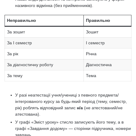
називного відмінка (без прийменників).
Неправильно
Правильно
За зошит
Зошит
За І семестр
І семестр
За рік
Річна
За діагностичну роботу
Діагностична
За тему
Тема
У разі неатестації учня/учениці з певного предмета/
інтегрованого курсу за будь-який період (тему, семестр,
рік) роблять відповідний запис
н/а
(не атестований/не
атестована).
У графі «Зміст уроку» стисло записують його тему, а в
графі «Завдання додому» — сторінки підручника, номери
завдань.