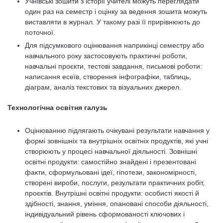
Учнівські зошити з історії учителі можуть переглядати
один раз на семестр і оцінку за ведення зошита можуть
виставляти в журнал. У такому разі її прирівнюють до
поточної.
Для підсумкового оцінювання наприкінці семестру або
навчального року застосовують практичні роботи,
навчальні проєкти, тестові завдання, письмові роботи:
написання есеїв, створення інфографіки, таблиць,
діаграм, аналіз текстових та візуальних джерел.
Технологічна освітня галузь
Оцінюванню підлягають очікувані результати навчання у
формі зовнішніх та внутрішніх освітніх продуктів, які учні
створюють у процесі навчальної діяльності. Зовнішні
освітні продукти: самостійно знайдені і презентовані
факти, сформульовані ідеї, гіпотези, закономірності,
створені вироби, послуги, результати практичних робіт,
проєктів. Внутрішні освітні продукти: особисті якості й
здібності, знання, уміння, опановані способи діяльності,
індивідуальний рівень сформованості ключових і