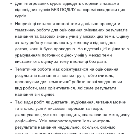
Для інтегрованих курсів відводять сторінки з назвами
відповідних курсів БЕЗ ПОДІЛУ на окремі складники цих
курсів.
Наприкінці вивчення кожної теми доцільно проводити
тематичну роботу для оцінювання очікуваних результатів
навчання та базових знань учнів у межах цієї теми. Оцінку
за таку роботу виставляють у колонку з відповідною
датою, коли її було проведено. На підставі цієї оцінки та з
урахуванням поточних оцінок учнів у межах теми
виставляють оцінку за тему в колонці без дати.
Тематична робота має орієнтуватися на оцінювання
результатів навчання з певних груп, тобто вчитель,
пропонуючи для тематичної роботи певні завдання чи
вид роботи, має орієнтуватися, які саме результати
навчання він оцінює.
Такі види робіт, як диктанти, аудіювання, читання мовчки
та вголос, усні й письмові перекази та твори,
діалогування, учитель проводить, зважаючи на методичну
доцільність. Утім використовувати їх як контроль
результатів навчання недоцільно, оскільки, скажімо,
диктант дає змогу оцінити лише один чи два результати