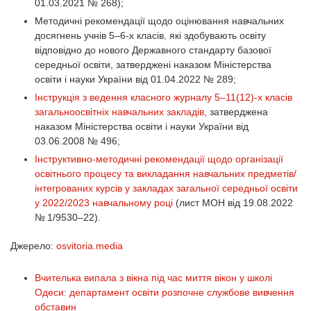
01.03.2021 № 268);
Методичні рекомендації щодо оцінювання навчальних
досягнень учнів 5–6-х класів
,
які здобувають освіту
відповідно до нового Державного стандарту базової
середньої освіти, затверджені наказом Міністерства
освіти і науки України від 01.04.2022 № 289;
Інструкція з ведення класного журналу 5–11(12)-х класів
загальноосвітніх навчальних закладів,
затверджена
наказом Міністерства освіти і науки України від
03.06.2008 № 496;
Інструктивно-методичні рекомендації щодо організації
освітнього процесу та викладання навчальних предметів/
інтегрованих курсів у закладах загальної середньої освіти
у 2022/2023 навчальному році
(лист МОН від 19.08.2022
№ 1/9530–22).
Джерело:
osvitoria.media
Вчителька випала з вікна під час миття вікон у школі
Одеси: департамент освіти розпочне службове вивчення
обставин