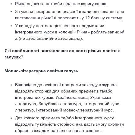
Річна оцінка за потреби підлягає коригуванню.
За умови використання власної шкали оцінювання для
виставлення річної її переводять у 12 бальну систему.
У випадку неатестації з певного предмета чи
інтегрованого курсу в колонці «Річна» роблять запис
н/
а
(не атестований/не атестована).
Які особливості виставлення оцінок в різних освітніх
галузях?
Мовно-літературна освітня галузь
Відповідно до освітньої програми закладу в журналі
відводять сторінки для обраних предметів та/або
інтегрованих курсів: Українська мова, Українська
література, Зарубіжна література, Інтегрований курс
літератур, Інтегрований мовно-літературний курс.
Для кожного предмета та/або інтегрованого курсу
відводять ту кількість сторінок, яка дасть змогу охопити
обране закладом навчальне навантаження.