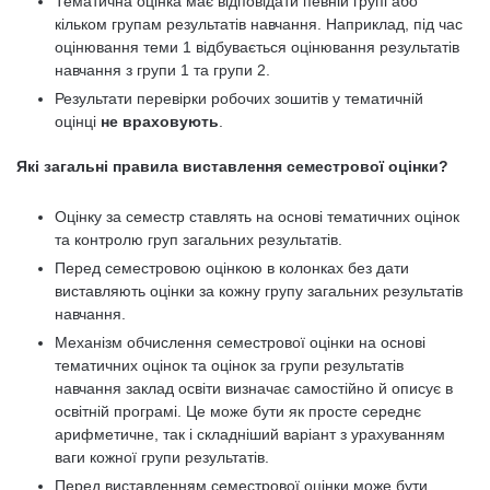
Тематична оцінка має відповідати певній групі або
кільком групам результатів навчання. Наприклад, під час
оцінювання теми 1 відбувається оцінювання результатів
навчання з групи 1 та групи 2.
Результати перевірки робочих зошитів у тематичній
оцінці
не враховують
.
Які загальні правила виставлення семестрової оцінки?
Оцінку за семестр ставлять на основі тематичних оцінок
та контролю груп загальних результатів.
Перед семестровою оцінкою в колонках без дати
виставляють оцінки за кожну групу загальних результатів
навчання.
Механізм обчислення семестрової оцінки на основі
тематичних оцінок та оцінок за групи результатів
навчання заклад освіти визначає самостійно й описує в
освітній програмі. Це може бути як просте середнє
арифметичне, так і складніший варіант з урахуванням
ваги кожної групи результатів.
Перед виставленням семестрової оцінки може бути