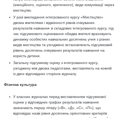
(емоційного, оцінного, критичного), види комунікації через
мистецтво.
У разі викладання інтегрованого курсу «Мистецтво»
двома вчителями і відмінності рівнів очікуваних
результатів навчання зі складових інтегрованого курсу, під
час підсумкового оцінювання обидва вчителі враховують
динаміку особистих навчальних досягнень учня з різних
видів мистецтва та узгоджено встановлюють підсумковий
рівень досягнень очікуваних результатів навчання на
користь дитини.
Загальну підсумкову оцінку з інтегрованого курсу,
узгоджену між двома педагогами, виставляють на кожній
із двох відповідних сторінок журналу.
Фізична культура
У класних журналах перед виставленням підсумкової
оцінки у відповідних графах результатів навчання
зазначають першу літеру («В», «Д», «С», «П»), що
відповідає назві рівня досягнень орієнтовних критеріїв