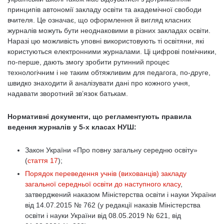
принципів автономії закладу освіти та академічної свободи
вчителя. Це означає, що оформлення й вигляд класних
журналів можуть бути неоднаковими в різних закладах освіти.
Наразі цю можливість уповні використовують ті освітяни, які
користуються електронними журналами. Ці цифрові помічники,
по-перше, дають змогу зробити рутинний процес
технологічним і не таким обтяжливим для педагога, по-друге,
швидко знаходити й аналізувати дані про кожного учня,
надавати зворотний зв’язок батькам.
Нормативні документи, що регламентують правила
ведення журналів у 5-х класах НУШ:
Закон України «Про повну загальну середню освіту»
(
стаття 17
);
Порядок переведення учнів (вихованців) закладу
загальної середньої освіти до наступного класу
,
затверджений наказом Міністерства освіти і науки України
від 14.07.2015 № 762 (у редакції наказів Міністерства
освіти і науки України від 08.05.2019 № 621, від