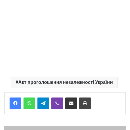
Акт проголошення незалежності України
Telegram
Viber
Надіслати електронною поштою
Надрукувати