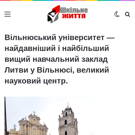
Меню
Switch
Ш
Вільнюський університет —
найдавніший і найбільший
вищий навчальний заклад
Литви у Вільнюсі, великий
науковий центр.