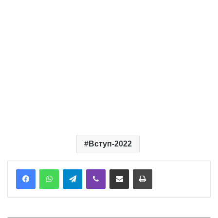
Вступ-2022
Telegram
Viber
Надіслати електронною поштою
Надрукувати