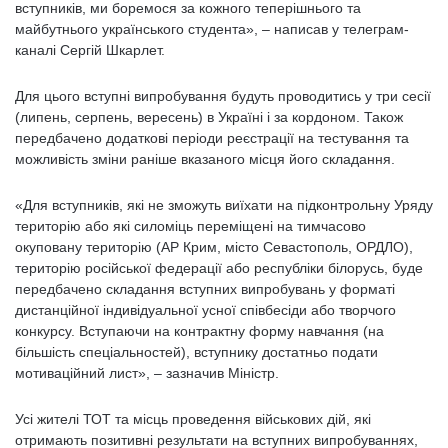
вступників, ми боремося за кожного теперішнього та
майбутнього українського студента», – написав у телеграм-
каналі Сергій Шкарлет.
Для цього вступні випробування будуть проводитись у три сесії
(липень, серпень, вересень) в Україні і за кордоном. Також
передбачено додаткові періоди реєстрації на тестування та
можливість зміни раніше вказаного місця його складання.
«Для вступників, які не зможуть виїхати на підконтрольну Уряду
територію або які силоміць переміщені на тимчасово
окуповану територію (АР Крим, місто Севастополь, ОРДЛО),
територію російської федерації або республіки білорусь, буде
передбачено складання вступних випробувань у форматі
дистанційної індивідуальної усної співбесіди або творчого
конкурсу. Вступаючи на контрактну форму навчання (на
більшість спеціальностей), вступнику достатньо подати
мотиваційний лист», – зазначив Міністр.
Усі жителі ТОТ та місць проведення військових дій, які
отримають позитивні результати на вступних випробуваннях,