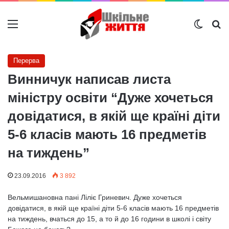
Меню
Switch
Ш
Перерва
Винничук написав листа
міністру освіти “Дуже хочеться
довідатися, в якій ще країні діти
5-6 класів мають 16 предметів
на тиждень”
23.09.2016
3 892
Вельмишановна пані Ліліє Гриневич. Дуже хочеться
довідатися, в якій ще країні діти 5-6 класів мають 16 предметів
на тиждень, вчаться до 15, а то й до 16 години в школі і світу