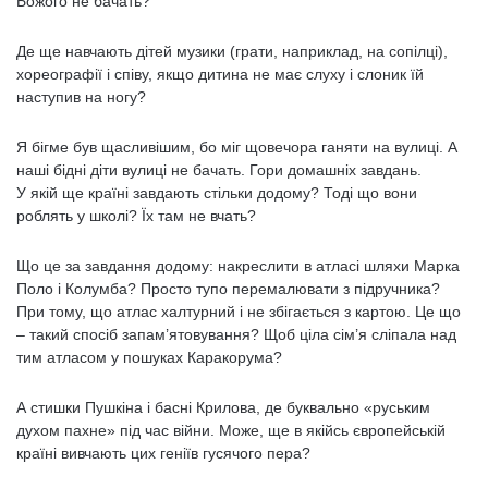
Божого не бачать?
Де ще навчають дітей музики (грати, наприклад, на сопілці),
хореографії і співу, якщо дитина не має слуху і слоник їй
наступив на ногу?
Я бігме був щасливішим, бо міг щовечора ганяти на вулиці. А
наші бідні діти вулиці не бачать. Гори домашніх завдань.
У якій ще країні завдають стільки додому? Тоді що вони
роблять у школі? Їх там не вчать?
Що це за завдання додому: накреслити в атласі шляхи Марка
Поло і Колумба? Просто тупо перемалювати з підручника?
При тому, що атлас халтурний і не збігається з картою. Це що
– такий спосіб запам’ятовування? Щоб ціла сім’я сліпала над
тим атласом у пошуках Каракорума?
А стишки Пушкіна і басні Крилова, де буквально «руським
духом пахне» під час війни. Може, ще в якійсь європейській
країні вивчають цих геніїв гусячого пера?