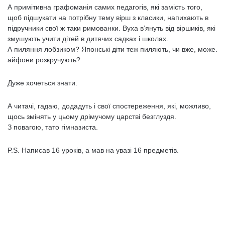
А примітивна графоманія самих педагогів, які замість того,
щоб підшукати на потрібну тему вірш з класики, напихають в
підручники свої ж таки римованки. Вуха в’януть від віршиків, які
змушують учити дітей в дитячих садках і школах.
А пиляння лобзиком? Японські діти теж пиляють, чи вже, може.
айфони розкручують?
Дуже хочеться знати.
А читачі, гадаю, додадуть і свої спостереження, які, можливо,
щось змінять у цьому дрімучому царстві безглуздя.
З повагою, тато гімназиста.
P.S. Написав 16 уроків, а мав на увазі 16 предметів.