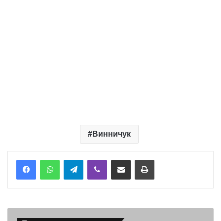
Винничук
Telegram
Viber
Надіслати електронною поштою
Надрукувати