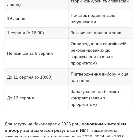
творчі конкурси та співбесіди
липня)
Початок подання заяв
19 липня
вступниками
1 серпня (о 18:00)
Закінчення подання заяв
Оприлюднення списків осіб,
рекомендованих до
Не пізніше за 6 серпня
зарахування (заяви з
пріоритетом)
Підтвердження вибору місця
До 11 серпня (о 18:00)
навчання
Зарахування на бюджет і
До 13 серпня
контракт (заяви з
пріоритетом)
Для вступу на бакалаврат у 2026 році
основним критерієм
відбору залишаються результати НМТ
, також можна
використати результати тестування за 2023, 2024 або 2025