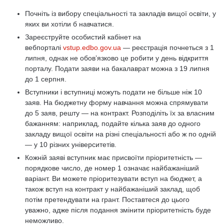
Почніть із вибору спеціальності та закладів вищої освіти, у
яких ви хотіли б навчатися.
Зареєструйте особистий кабінет на
вебпорталі
vstup.edbo.gov.ua
— реєстрація почнеться з 1
липня, однак не обовʼязково це робити у день відкриття
порталу. Подати заяви на бакалаврат можна з 19 липня
до 1 серпня.
Вступники і вступниці можуть подати не більше ніж 10
заяв. На бюджетну форму навчання можна спрямувати
до 5 заяв, решту — на контракт. Розподіліть їх за власним
бажанням: наприклад, подайте кілька заяв до одного
закладу вищої освіти на різні спеціальності або ж по одній
— у 10 різних університетів.
Кожній заяві вступник має присвоїти пріоритетність —
порядкове число, де номер 1 означає найбажаніший
варіант. Ви можете пріоритезувати вступ на бюджет, а
також вступ на контракт у найбажаніший заклад, щоб
потім претендувати на грант. Поставтеся до цього
уважно, адже після подання змінити пріоритетність буде
неможливо.