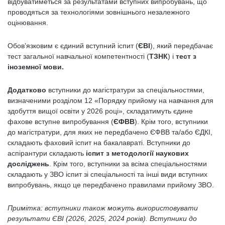
відбуватиметься за результатами вступних випробувань, що
проводяться за технологіями зовнішнього незалежного
оцінювання.
Обовʼязковим є єдиний вступний іспит (
ЄВІ
), який передбачає
тест загальної навчальної компетентності (
ТЗНК
) і
тест з
іноземної мови.
Додатково
вступники до магістратури за спеціальностями,
визначеними розділом 12 «Порядку прийому на навчання для
здобуття вищої освіти у 2026 році», складатимуть єдине
фахове вступне випробування (
ЄФВВ
). Крім того, вступники
до магістратури, для яких не передбачено ЄФВВ та/або ЄДКІ,
складають фаховий іспит на бакалавраті. Вступники до
аспірантури складають
іспит з методології наукових
досліджень
. Крім того, вступники за всіма спеціальностями
складають у ЗВО іспит зі спеціальності та інші види вступних
випробувань, якщо це передбачено правилами прийому ЗВО.
Примітка: вступники також можуть використовувати
результати ЄВІ (2026, 2025, 2024 років). Вступники до