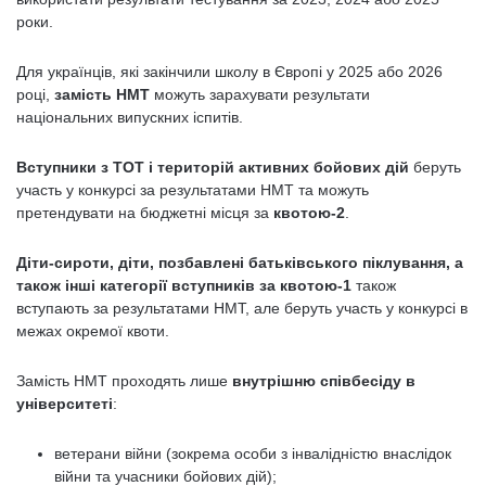
роки.
Для українців, які закінчили школу в Європі у 2025 або 2026
році,
замість НМТ
можуть зарахувати результати
національних випускних іспитів.
Вступники з ТОТ і територій активних бойових дій
беруть
участь у конкурсі за результатами НМТ та можуть
претендувати на бюджетні місця за
квотою-2
.
Діти-сироти, діти, позбавлені батьківського піклування, а
також інші категорії вступників за квотою-1
також
вступають за результатами НМТ, але беруть участь у конкурсі в
межах окремої квоти.
Замість НМТ проходять лише
внутрішню співбесіду в
університеті
:
ветерани війни (зокрема особи з інвалідністю внаслідок
війни та учасники бойових дій);