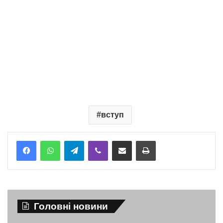
вступ
Telegram
Viber
Надіслати електронною поштою
Надрукувати
Головні новини