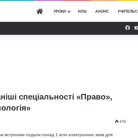
ГОЛОВНА
УРОКИ
НУШ
АНОНС
УЧИТЕЛЬС
Fac
ніші спеціальності «Право»,
лологія»
478
ькі вступники подали понад 1 млн електронних заяв для