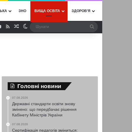
ЬКА
ЗНО
ВИЩА ОСВІТА
ЗДОРОВ’Я
ebook
YouTube
RSS
Випадкова стаття
Switch skin
Шукати
Головні новини
07.08.2026
Державні стандарти освіти знову
змінено: що передбачає рішення
Кабінету Міністрів України
07.08.2026
Сертифікація педагогів зміниться: