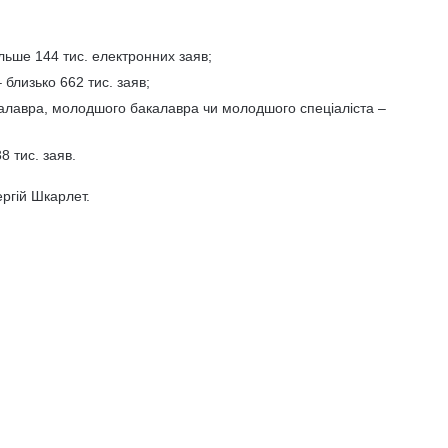
ільше 144 тис. електронних заяв;
 близько 662 тис. заяв;
алавра, молодшого бакалавра чи молодшого спеціаліста –
8 тис. заяв.
ергій Шкарлет.