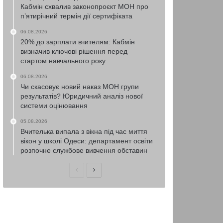
Кабмін схвалив законопроєкт МОН про
п’ятирічний термін дії сертифіката
06.08.2026
20% до зарплати вчителям: Кабмін
визначив ключові рішення перед
стартом навчального року
06.08.2026
Чи скасовує новий наказ МОН групи
результатів? Юридичний аналіз нової
системи оцінювання
05.08.2026
Вчителька випала з вікна під час миття
вікон у школі Одеси: департамент освіти
розпочне службове вивчення обставин
Попередня
Наступна
сторінка
сторінка