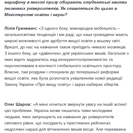
марафону в якості призу обирають студентські квитки
іноземних університетів. Як ставляться до цього в
Міністерстві освіти і науки?
Лілія Гриневич:
«З одного боку, міжнародна мобільність –
загальносвітова тенденція і ми раді, що наші громадяни мають
широкі можливості для здобуття вищої освіти у всьому світі.
Врешті, до нас на навчання також приїздить чимало іноземців.
З іншого боку, це «дзвіночок» для українських вишів, багатьом з
яких варто задуматись над конкурентоспроможністю та
перспективами в контексті глобального освітнього простору.
Власне, такі роздуми і спонукали до теперішньої реформи
вищої освіти, яка була розпочата ухваленням нової редакції
Закону України «Про вищу освіту» і зараз набирає обертів.
Олег Шаров:
«А мені хочеться звернути увагу на іншій аспект
цієї проблеми. Україна може пишатись тими молодими
людьми, яких запрошують на навчання до університетів
світового рівня, що посідають у престижних рейтингах
недосяжні наразі для вітчизняних вишів місця. Але переважна