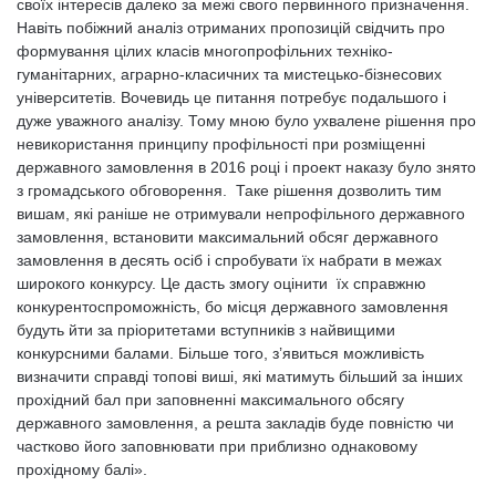
своїх інтересів далеко за межі свого первинного призначення.
Навіть побіжний аналіз отриманих пропозицій свідчить про
формування цілих класів многопрофільних техніко-
гуманітарних, аграрно-класичних та мистецько-бізнесових
університетів. Вочевидь це питання потребує подальшого і
дуже уважного аналізу. Тому мною було ухвалене рішення про
невикористання принципу профільності при розміщенні
державного замовлення в 2016 році і проект наказу було знято
з громадського обговорення. Таке рішення дозволить тим
вишам, які раніше не отримували непрофільного державного
замовлення, встановити максимальний обсяг державного
замовлення в десять осіб і спробувати їх набрати в межах
широкого конкурсу. Це дасть змогу оцінити їх справжню
конкурентоспроможність, бо місця державного замовлення
будуть йти за пріоритетами вступників з найвищими
конкурсними балами. Більше того, з’явиться можливість
визначити справді топові виші, які матимуть більший за інших
прохідний бал при заповненні максимального обсягу
державного замовлення, а решта закладів буде повністю чи
частково його заповнювати при приблизно однаковому
прохідному балі».