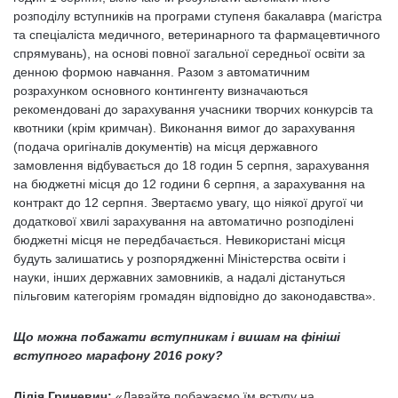
розподілу вступників на програми ступеня бакалавра (магістра
та спеціаліста медичного, ветеринарного та фармацевтичного
спрямувань), на основі повної загальної середньої освіти за
денною формою навчання. Разом з автоматичним
розрахунком основного контингенту визначаються
рекомендовані до зарахування учасники творчих конкурсів та
квотники (крім кримчан). Виконання вимог до зарахування
(подача оригіналів документів) на місця державного
замовлення відбувається до 18 годин 5 серпня, зарахування
на бюджетні місця до 12 години 6 серпня, а зарахування на
контракт до 12 серпня. Звертаємо увагу, що ніякої другої чи
додаткової хвилі зарахування на автоматично розподілені
бюджетні місця не передбачається. Невикористані місця
будуть залишатись у розпорядженні Міністерства освіти і
науки, інших державних замовників, а надалі дістануться
пільговим категоріям громадян відповідно до законодавства».
Що можна побажати вступникам і вишам на фініші
вступного марафону 2016 року?
Лілія Гриневич:
«Давайте побажаємо їм вступу на