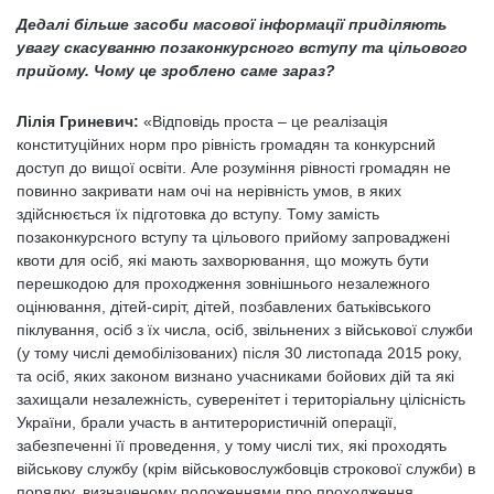
Дедалі більше засоби масової інформації приділяють
увагу скасуванню позаконкурсного вступу та цільового
прийому. Чому це зроблено саме зараз?
Лілія Гриневич:
«Відповідь проста – це реалізація
конституційних норм про рівність громадян та конкурсний
доступ до вищої освіти. Але розуміння рівності громадян не
повинно закривати нам очі на нерівність умов, в яких
здійснюється їх підготовка до вступу. Тому замість
позаконкурсного вступу та цільового прийому запроваджені
квоти для осіб, які мають захворювання, що можуть бути
перешкодою для проходження зовнішнього незалежного
оцінювання, дітей-сиріт, дітей, позбавлених батьківського
піклування, осіб з їх числа, осіб, звільнених з військової служби
(у тому числі демобілізованих) після 30 листопада 2015 року,
та осіб, яких законом визнано учасниками бойових дій та які
захищали незалежність, суверенітет і територіальну цілісність
України, брали участь в антитерористичній операції,
забезпеченні її проведення, у тому числі тих, які проходять
військову службу (крім військовослужбовців строкової служби) в
порядку, визначеному положеннями про проходження