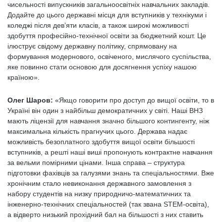
чисельності випускників загальноосвітніх навчальних закладів.
Додайте до цього державні місця для вступників у технікуми і
коледжі після дев’яти класів, а також широкі можливості
здобуття професійно-технічної освіти за бюджетний кошт. Це
ілюструє свідому державну політику, спрямовану на
формування модернового, освіченого, мислячого суспільства,
яке повинно стати основою для досягнення успіху нашою
країною».
Олег Шаров:
«Якщо говорити про доступ до вищої освіти, то в
Україні він один з найбільш демократичних у світі. Наші ВНЗ
мають ліцензії для навчання значно більшого контингенту, ніж
максимальна кількість прагнучих цього. Держава надає
можливість безоплатного здобуття вищої освіти більшості
вступників, а решті наші виші пропонують контрактне навчання
за вельми помірними цінами. Інша справа – структура
підготовки фахівців за галузями знань та спеціальностями. Вже
хронічним стало невиконання державного замовлення з
набору студентів на низку природничо-математичних та
інженерно-технічних спеціальностей (так звана STEM-освіта),
а відверто низький прохідний бал на більшості з них ставить