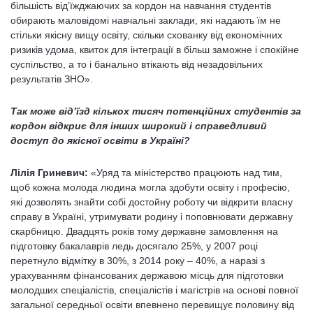
більшість від’їжджаючих за кордон на навчання студентів
обирають маловідомі навчальні заклади, які надають їм не
стільки якісну вищу освіту, скільки схованку від економічних
ризиків удома, квиток для інтеграції в більш заможне і спокійне
суспільство, а то і банально втікають від незадовільних
результатів ЗНО».
Так може від’їзд кількох тисяч потенційних студентів за
кордон відкриє для інших широкий і справедливий
доступ до якісної освіти в Україні?
Лілія Гриневич:
«Уряд та міністерство працюють над тим,
щоб кожна молода людина могла здобути освіту і професію,
які дозволять знайти собі достойну роботу чи відкрити власну
справу в Україні, утримувати родину і поповнювати державну
скарбницю. Двадцять років тому державне замовлення на
підготовку бакалаврів ледь досягало 25%, у 2007 році
перетнуло відмітку в 30%, з 2014 року – 40%, а наразі з
урахуванням фінансованих державою місць для підготовки
молодших спеціалістів, спеціалістів і магістрів на основі повної
загальної середньої освіти впевнено перевищує половину від