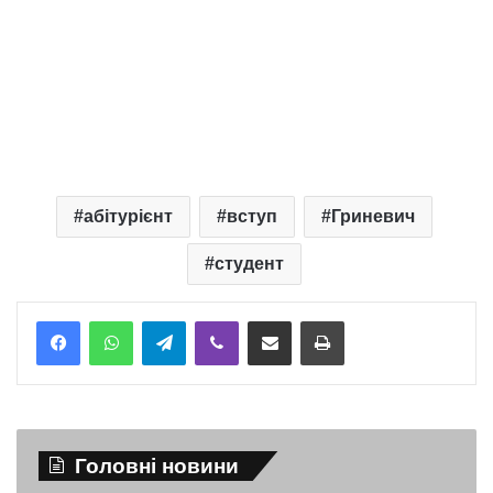
абітурієнт
вступ
Гриневич
студент
Telegram
Viber
Надіслати електронною поштою
Надрукувати
Головні новини