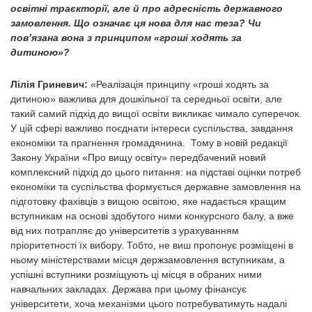
освітні траєкторії, але й про адресність державного
замовлення. Що означає ця нова для нас теза? Чи
пов’язана вона з принципом «гроші ходять за
дитиною»?
Лілія Гриневич:
«Реалізація принципу «гроші ходять за
дитиною» важлива для дошкільної та середньої освіти, але
такий самий підхід до вищої освіти викликає чимало суперечок.
У цій сфері важливо поєднати інтереси суспільства, завдання
економіки та прагнення громадянина. Тому в новій редакції
Закону України «Про вищу освіту» передбачений новий
комплексний підхід до цього питання: на підставі оцінки потреб
економіки та суспільства формується державне замовлення на
підготовку фахівців з вищою освітою, яке надається кращим
вступникам на основі здобутого ними конкурсного балу, а вже
від них потрапляє до університетів з урахуванням
пріоритетності їх вибору. Тобто, не виш пропонує розміщені в
ньому міністерствами місця держзамовлення вступникам, а
успішні вступники розміщують ці місця в обраних ними
навчальних закладах. Держава при цьому фінансує
університети, хоча механізми цього потребуватимуть надалі