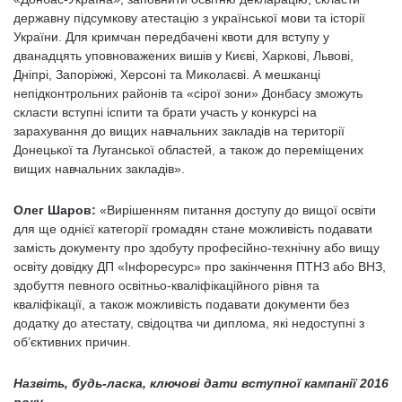
державну підсумкову атестацію з української мови та історії
України. Для кримчан передбачені квоти для вступу у
дванадцять уповноважених вишів у Києві, Харкові, Львові,
Дніпрі, Запоріжжі, Херсоні та Миколаєві. А мешканці
непідконтрольних районів та «сірої зони» Донбасу зможуть
скласти вступні іспити та брати участь у конкурсі на
зарахування до вищих навчальних закладів на території
Донецької та Луганської областей, а також до переміщених
вищих навчальних закладів».
Олег Шаров:
«Вирішенням питання доступу до вищої освіти
для ще однієї категорії громадян стане можливість подавати
замість документу про здобуту професійно-технічну або вищу
освіту довідку ДП «Інфоресурс» про закінчення ПТНЗ або ВНЗ,
здобуття певного освітньо-кваліфікаційного рівня та
кваліфікації, а також можливість подавати документи без
додатку до атестату, свідоцтва чи диплома, які недоступні з
об’єктивних причин.
Назвіть, будь-ласка, ключові дати вступної кампанії 2016