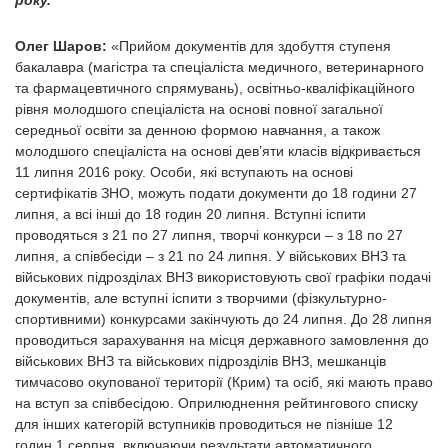
року.
Олег Шаров:
«Прийом документів для здобуття ступеня
бакалавра (магістра та спеціаліста медичного, ветеринарного
та фармацевтичного спрямувань), освітньо-кваліфікаційного
рівня молодшого спеціаліста на основі повної загальної
середньої освіти за денною формою навчання, а також
молодшого спеціаліста на основі дев’яти класів відкривається
11 липня 2016 року. Особи, які вступають на основі
сертифікатів ЗНО, можуть подати документи до 18 години 27
липня, а всі інші до 18 годин 20 липня. Вступні іспити
проводяться з 21 по 27 липня, творчі конкурси – з 18 по 27
липня, а співбесіди – з 21 по 24 липня. У військових ВНЗ та
військових підрозділах ВНЗ використовують свої графіки подачі
документів, але вступні іспити з творчими (фізкультурно-
спортивними) конкурсами закінчують до 24 липня. До 28 липня
проводиться зарахування на місця державного замовлення до
військових ВНЗ та військових підрозділів ВНЗ, мешканців
тимчасово окупованої території (Крим) та осіб, які мають право
на вступ за співбесідою. Оприлюднення рейтингового списку
для інших категорій вступників проводиться не пізніше 12
годин 1 серпня, включаючи результати автоматичного