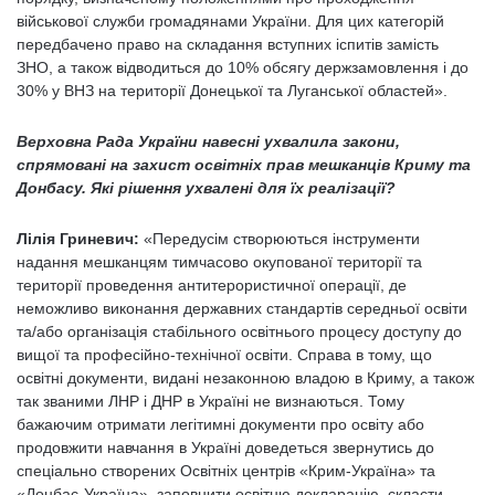
військової служби громадянами України. Для цих категорій
передбачено право на складання вступних іспитів замість
ЗНО, а також відводиться до 10% обсягу держзамовлення і до
30% у ВНЗ на території Донецької та Луганської областей».
Верховна Рада України навесні ухвалила закони,
спрямовані на захист освітніх прав мешканців Криму та
Донбасу. Які рішення ухвалені для їх реалізації?
Лілія Гриневич:
«Передусім створюються інструменти
надання мешканцям тимчасово окупованої території та
території проведення антитерористичної операції, де
неможливо виконання державних стандартів середньої освіти
та/або організація стабільного освітнього процесу доступу до
вищої та професійно-технічної освіти. Справа в тому, що
освітні документи, видані незаконною владою в Криму, а також
так званими ЛНР і ДНР в Україні не визнаються. Тому
бажаючим отримати легітимні документи про освіту або
продовжити навчання в Україні доведеться звернутись до
спеціально створених Освітніх центрів «Крим-Україна» та
«Донбас-Україна», заповнити освітню декларацію, скласти