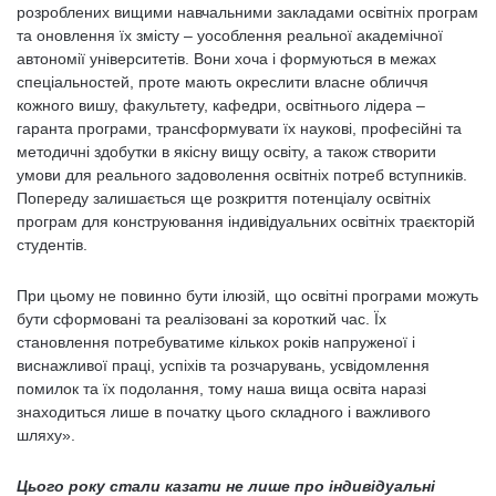
розроблених вищими навчальними закладами освітніх програм
та оновлення їх змісту – уособлення реальної академічної
автономії університетів. Вони хоча і формуються в межах
спеціальностей, проте мають окреслити власне обличчя
кожного вишу, факультету, кафедри, освітнього лідера –
гаранта програми, трансформувати їх наукові, професійні та
методичні здобутки в якісну вищу освіту, а також створити
умови для реального задоволення освітніх потреб вступників.
Попереду залишається ще розкриття потенціалу освітніх
програм для конструювання індивідуальних освітніх траєкторій
студентів.
При цьому не повинно бути ілюзій, що освітні програми можуть
бути сформовані та реалізовані за короткий час. Їх
становлення потребуватиме кількох років напруженої і
виснажливої праці, успіхів та розчарувань, усвідомлення
помилок та їх подолання, тому наша вища освіта наразі
знаходиться лише в початку цього складного і важливого
шляху».
Цього року стали казати не лише про індивідуальні