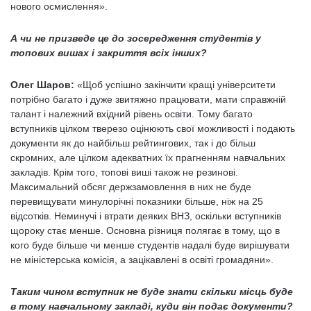
нового осмислення».
А чи не призведе це до зосередження студентів у
топових вишах і закриття всіх інших?
Олег Шаров:
«Щоб успішно закінчити кращі університети
потрібно багато і дуже звитяжно працювати, мати справжній
талант і належний вхідний рівень освіти. Тому багато
вступників цілком тверезо оцінюють свої можливості і подають
документи як до найбільш рейтингових, так і до більш
скромних, але цілком адекватних їх прагненням навчальних
закладів. Крім того, топові виші також не резинові.
Максимальний обсяг держзамовлення в них не буде
перевищувати минулорічні показники більше, ніж на 25
відсотків. Неминучі і втрати деяких ВНЗ, оскільки вступників
щороку стає менше. Основна різниця полягає в тому, що в
кого буде більше чи менше студентів надалі буде вирішувати
не міністерська комісія, а зацікавлені в освіті громадяни».
Таким чином вступник не буде знати скільки місць буде
в тому навчальному закладі, куди він подає документи?