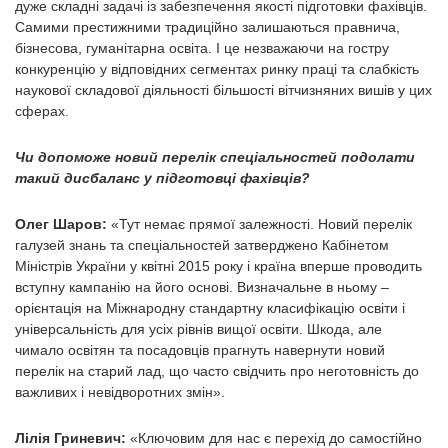
дуже складні задачі із забезпечення якості підготовки фахівців.
Самими престижними традиційно залишаються правнича,
бізнесова, гуманітарна освіта. І це незважаючи на гостру
конкуренцію у відповідних сегментах ринку праці та слабкість
наукової складової діяльності більшості вітчизняних вишів у цих
сферах.
Чи допоможе новий перелік спеціальностей подолати
такий дисбаланс у підготовці фахівців?
Олег Шаров:
«Тут немає прямої залежності. Новий перелік
галузей знань та спеціальностей затверджено Кабінетом
Міністрів України у квітні 2015 року і країна вперше проводить
вступну кампанію на його основі. Визначальне в ньому –
орієнтація на Міжнародну стандартну класифікацію освіти і
універсальність для усіх рівнів вищої освіти. Шкода, але
чимало освітян та посадовців прагнуть навернути новий
перелік на старий лад, що часто свідчить про неготовність до
важливих і невідворотних змін».
Лілія Гриневич:
«Ключовим для нас є перехід до самостійно