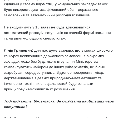
єдиними у своєму відомстві, у комунальних закладах також
буде використовуватись фіксований обсяг державного
замовлення та автоматичний розподіл вступників.
Не входитимуть у 15 заяв і не буде здійснюватися
автоматичний розподіл вступників на заочній формі навчання
та на рівні молодшого спеціаліста».
Лілія Гриневич:
Для нас дуже важливо, що в межах широкого
конкурсу невиконання державного замовлення в окремих
закладах може без будь-якого втручання Міністерства
компенсуватись набором до інших університетів, які більш
затребувані серед вступників. Відтепер повернення місць
держзамовлення з деяких природничо-математичних та
інженерно-технічних спеціальностей буде означати
принципову неможливість їх розміщення.
Тоді підкажіть, будь-ласка, де очікувати найбільших черг
вступників?