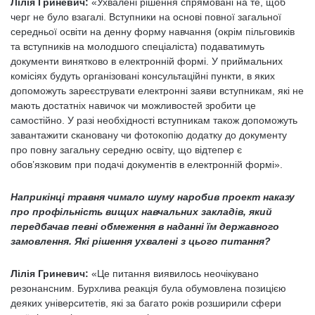
Лілія Гриневич:
«Ухвалені рішення спрямовані на те, щоб
черг не було взагалі. Вступники на основі повної загальної
середньої освіти на денну форму навчання (окрім пільговиків
та вступників на молодшого спеціаліста) подаватимуть
документи винятково в електронній формі. У приймальних
комісіях будуть організовані консультаційні пункти, в яких
допоможуть зареєструвати електронні заяви вступникам, які не
мають достатніх навичок чи можливостей зробити це
самостійно. У разі необхідності вступникам також допоможуть
завантажити скановану чи фотокопію додатку до документу
про повну загальну середню освіту, що відтепер є
обов’язковим при подачі документів в електронній формі».
Наприкінці травня чимало шуму наробив проект наказу
про профільність вищих навчальних закладів, який
передбачав певні обмеження в наданні їм державного
замовлення. Які рішення ухвалені з цього питання?
Лілія Гриневич:
«Це питання виявилось неочікувано
резонансним. Бурхлива реакція була обумовлена позицією
деяких університетів, які за багато років розширили сфери