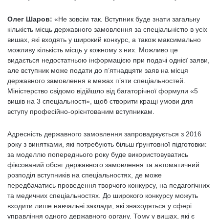
Олег Шаров:
«Не зовсім так. Вступник буде знати загальну
кількість місць державного замовлення за спеціальністю в усіх
вишах, які входять у широкий конкурс, а також максимально
можливу кількість місць у кожному з них. Можливо це
видається недостатньою інформацією при подачі однієї заяви,
але вступник може подати до п’ятнадцяти заяв на місця
державного замовлення в межах п’яти спеціальностей.
Міністерство свідомо відійшло від багаторічної формули «5
вишів на 3 спеціальності», щоб створити кращі умови для
вступу професійно-орієнтованим вступникам.
Адресність державного замовлення запроваджується з 2016
року з винятками, які потребують більш ґрунтовної підготовки:
за моделлю попереднього року буде використовуватись
фіксований обсяг державного замовлення та автоматичний
розподіл вступників на спеціальностях, де може
передбачатись проведення творчого конкурсу, на педагогічних
та медичних спеціальностях. До широкого конкурсу можуть
входити лише навчальні заклади, які знаходяться у сфері
управління одного державного органу. Тому у вишах, які є