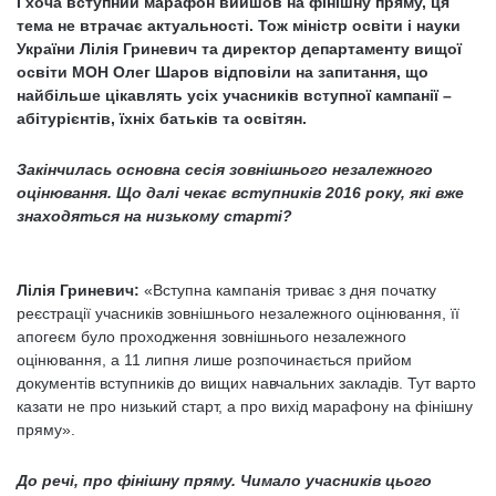
І хоча вступний марафон вийшов на фінішну пряму, ця
тема не втрачає актуальності. Тож міністр освіти і науки
України Лілія Гриневич та директор департаменту вищої
освіти МОН Олег Шаров відповіли на запитання, що
найбільше цікавлять усіх учасників вступної кампанії –
абітурієнтів, їхніх батьків та освітян.
Закінчилась основна сесія зовнішнього незалежного
оцінювання. Що далі чекає вступників 2016 року, які вже
знаходяться на низькому старті?
Лілія Гриневич:
«Вступна кампанія триває з дня початку
реєстрації учасників зовнішнього незалежного оцінювання, її
апогеєм було проходження зовнішнього незалежного
оцінювання, а 11 липня лише розпочинається прийом
документів вступників до вищих навчальних закладів. Тут варто
казати не про низький старт, а про вихід марафону на фінішну
пряму».
До речі, про фінішну пряму. Чимало учасників цього