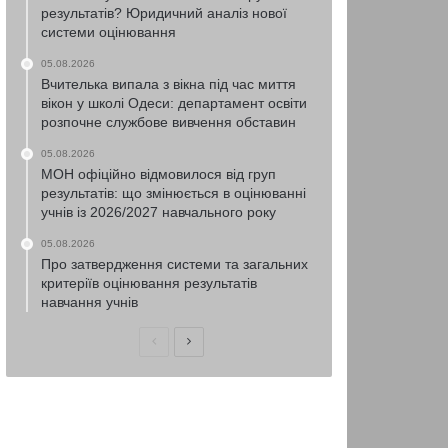
результатів? Юридичний аналіз нової
системи оцінювання
05.08.2026
Вчителька випала з вікна під час миття
вікон у школі Одеси: департамент освіти
розпочне службове вивчення обставин
05.08.2026
МОН офіційно відмовилося від груп
результатів: що змінюється в оцінюванні
учнів із 2026/2027 навчального року
05.08.2026
Про затвердження системи та загальних
критеріїв оцінювання результатів
навчання учнів
Попередня
Наступна
сторінка
сторінка