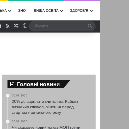
ЬКА
ЗНО
ВИЩА ОСВІТА
ЗДОРОВ’Я
ebook
YouTube
RSS
Випадкова стаття
Switch skin
Шукати
Головні новини
06.08.2026
20% до зарплати вчителям: Кабмін
визначив ключові рішення перед
стартом навчального року
06.08.2026
Чи скасовує новий наказ МОН групи