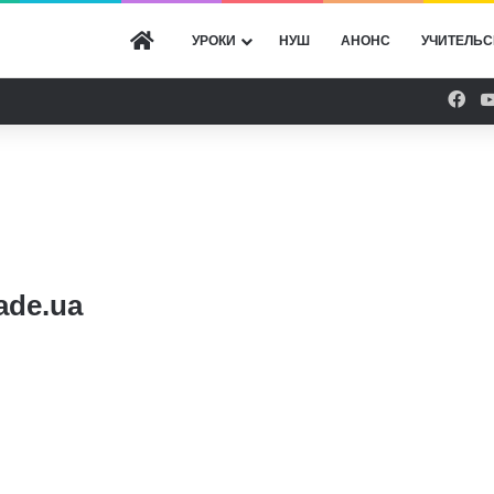
ГОЛОВНА
УРОКИ
НУШ
АНОНС
УЧИТЕЛЬС
Fac
ade.ua