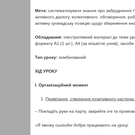
Мета:
систематизувати знання про забруднення ґр
активного діалогу, колективного обговорення, ро
активну громадську позицію щодо збереження еко
Обладнання:
ілюстративний матеріал до теми урок
формату А1 (1 шт.), А4 (за кількістю учнів), зас
Тип уроку:
комбінований.
ХІД УРОКУ
І. Організаційний момент
Привітання, створення позитивного настро
– Покладіть руки на парту, закрийте очі та промов
«Я зможу сьогодні добре працювати на уроці.