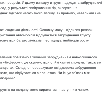
чних процесів. У цьому випадку в ґрунт надходять забруднюючі
ад, у результаті вивітрювання гір, виверження
 Однак відсоток негативного впливу, як правило, невеликий і не
аті людської діяльності. Основну масу шкідливих речовин
ористання автомобілів відбувається забруднення ґрунту
ується багато хімікатів: пестицидів, інгібіторів росту,
селення пов’язано з хімічним забрудненням навколишнього
 «буфером», де скупчуються стійкі хімічні сполуки. Також він
ланцюгах. Складно перерахувати всі джерела забруднення
ати, що відбувається з планетою. Чи існує зв’язок між
 людини?
 ґрунтів на людину може виражатися наступним чином: