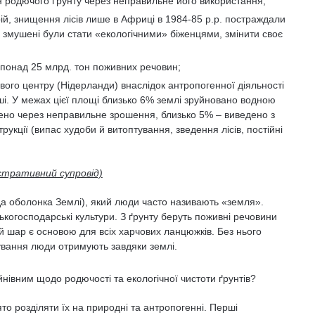
н родючого ґрунту через неправильне його використання;
ій, знищення лісів лише в Африці в 1984-85 р.р. постраждали
н. змушені були стати «екологічними» біженцями, змінити своє
понад 25 млрд. тон поживних речовин;
ого центру (Нідерланди) внаслідок антропогенної діяльності
ші. У межах цієї площі близько 6% землі зруйновано водною
лено через неправильне зрошення, близько 5% – виведено з
трукції (випас худоби й витоптування, зведення лісів, постійні
стративний супровід)
да оболонка Землі), який люди часто називають «земля».
огосподарські культури. З ґрунту беруть поживні речовини
ей шар є основою для всіх харчових ланцюжків. Без нього
вання люди отримують завдяки землі.
йнівним щодо родючості та екологічної чистоти ґрунтів?
то розділяти їх на природні та антропогенні. Перші