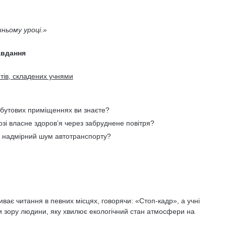
шньому уроці.»
авдання
етів, складених учнями
обутових приміщеннях ви знаєте?
зі власне здоров’я через забруднене повітря?
и надмірний шум автотранспорту?
иває читання в певних місцях, говорячи: «Стоп-кадр», а учні
и зору людини, яку хвилює екологічний стан атмосфери на