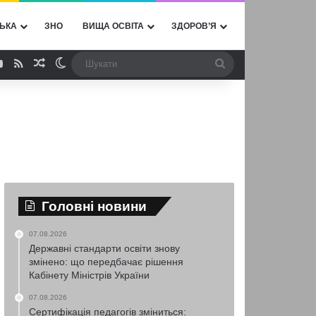
ЬКА
ЗНО
ВИЩА ОСВІТА
ЗДОРОВ’Я
ebook
YouTube
RSS
Випадкова стаття
Switch skin
Шукати
Головні новини
07.08.2026
Державні стандарти освіти знову
змінено: що передбачає рішення
Кабінету Міністрів України
07.08.2026
Сертифікація педагогів зміниться: