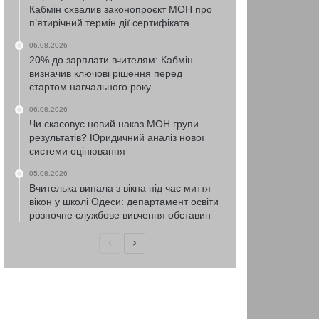
Кабмін схвалив законопроєкт МОН про
п’ятирічний термін дії сертифіката
06.08.2026
20% до зарплати вчителям: Кабмін
визначив ключові рішення перед
стартом навчального року
06.08.2026
Чи скасовує новий наказ МОН групи
результатів? Юридичний аналіз нової
системи оцінювання
05.08.2026
Вчителька випала з вікна під час миття
вікон у школі Одеси: департамент освіти
розпочне службове вивчення обставин
Попередня
Наступна
сторінка
сторінка