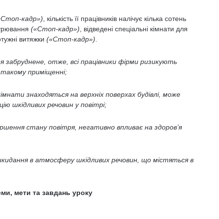
«Стоп-кадр»)
, кількість її працівників налічує кілька сотень
ітрювання
(«Стоп-кадр»)
, відведені спеціальні кімнати для
отужні витяжки
(«Стоп-кадр»)
.
ря забруднене, отже, всі працівники фірми ризикують
 такому приміщенні;
імнати знаходяться на верхніх поверхах будівлі, може
ю шкідливих речовин у повітрі;
іршення стану повітря, негативно впливає на здоров’я
кидання в атмосферу шкідливих речовин, що містяться в
еми, мети та завдань уроку