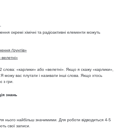
,
,
чення окремі хімічні та радіоактивні елементи можуть
ення ґрунтів»
-велетні»
и 2 слова: «карлики» або «велетні». Якщо я скажу «карлики»,
и. Я можу вас плутати і називати інші слова. Якщо хтось
є з гри.
ція знань
 для нього найбільш значимими. Для роботи відводиться 4-5
ють свої записи.