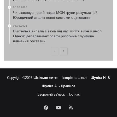
06.08.2026
Чи скасовує новий наказ МОН групи результатів?
Юридичний аналіз нової системи оцінювання
05.08.2026
Вчителька випала з вікна під час миття вікон у школі
Одеси: департамент освіти розпочне службове
вивчення обставин
Попередня
Наступна
сторінка
сторінка
Copyright ©2026
Шкільне життя -
Історія в школі -
Шуліга Н. &
Шуліга А. -
Правила
Зворотній зв’язок
Про нас
Facebook
YouTube
RSS