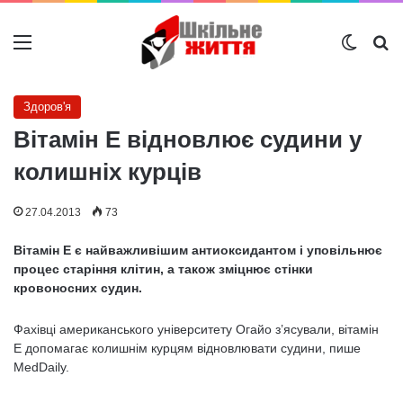
Меню
Switch
Ш
Здоров'я
Вітамін Е відновлює судини у
колишніх курців
27.04.2013
73
Вітамін Е є найважливішим антиоксидантом і уповільнює
процес старіння клітин, а також зміцнює стінки
кровоносних судин.
Фахівці американського університету Огайо з’ясували, вітамін
Е допомагає колишнім курцям відновлювати судини, пише
MedDaily.