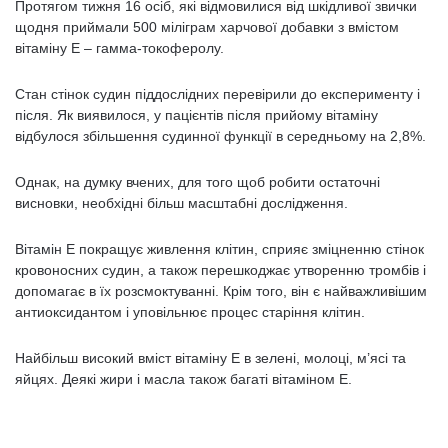
Протягом тижня 16 осіб, які відмовилися від шкідливої ​​звички
щодня приймали 500 міліграм харчової добавки з вмістом
вітаміну Е – гамма-токоферолу.
Стан стінок судин піддослідних перевірили до експерименту і
після. Як виявилося, у пацієнтів після прийому вітаміну
відбулося збільшення судинної функції в середньому на 2,8%.
Однак, на думку вчених, для того щоб робити остаточні
висновки, необхідні більш масштабні дослідження.
Вітамін Е покращує живлення клітин, сприяє зміцненню стінок
кровоносних судин, а також перешкоджає утворенню тромбів і
допомагає в їх розсмоктуванні. Крім того, він є найважливішим
антиоксидантом і уповільнює процес старіння клітин.
Найбільш високий вміст вітаміну Е в зелені, молоці, м’ясі та
яйцях. Деякі жири і масла також багаті вітаміном Е.