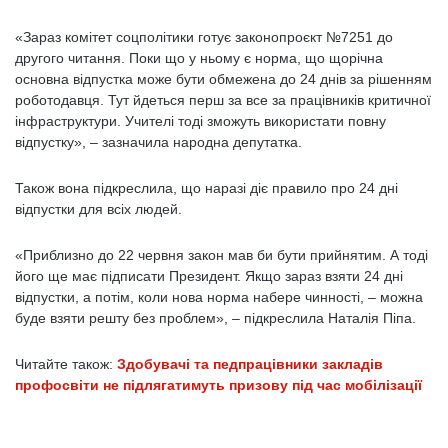
«Зараз комітет соцполітики готує законопроєкт №7251 до
другого читання. Поки що у ньому є норма, що щорічна
основна відпустка може бути обмежена до 24 днів за рішенням
роботодавця. Тут йдеться перш за все за працівників критичної
інфраструктури. Учителі тоді зможуть використати повну
відпустку», – зазначила народна депутатка.
Також вона підкреслила, що наразі діє правило про 24 дні
відпустки для всіх людей.
«Приблизно до 22 червня закон мав би бути прийнятим. А тоді
його ще має підписати Президент. Якщо зараз взяти 24 дні
відпустки, а потім, коли нова норма набере чинності, – можна
буде взяти решту без проблем», – підкреслила Наталія Піпа.
Читайте також:
Здобувачі та педпрацівники закладів
профосвіти не підлягатимуть призову під час мобілізації