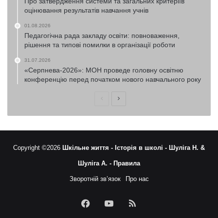
Про затвердження системи та загальних критеріїв
оцінювання результатів навчання учнів
01.08.2026
Педагогічна рада закладу освіти: повноваження,
рішення та типові помилки в організації роботи
31.07.2026
«Серпнева-2026»: МОН проведе головну освітню
конференцію перед початком нового навчального року
Попередня
Наступна
сторінка
сторінка
Copyright ©2026
Шкільне життя -
Історія в школі -
Шуліга Н. &
Шуліга А. -
Правила
Зворотній зв’язок
Про нас
Facebook
YouTube
RSS