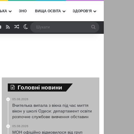
ЬКА
ЗНО
ВИЩА ОСВІТА
ЗДОРОВ’Я
ebook
YouTube
RSS
Випадкова стаття
Switch skin
Шукати
Головні новини
05.08.2026
Вчителька випала з вікна під час миття
вікон у школі Одеси: департамент освіти
розпочне службове вивчення обставин
05.08.2026
МОН офіційно відмовилося від груп