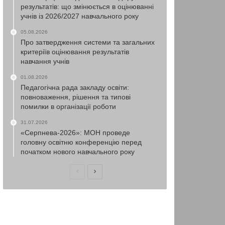
результатів: що змінюється в оцінюванні
учнів із 2026/2027 навчального року
05.08.2026
Про затвердження системи та загальних
критеріїв оцінювання результатів
навчання учнів
01.08.2026
Педагогічна рада закладу освіти:
повноваження, рішення та типові
помилки в організації роботи
31.07.2026
«Серпнева-2026»: МОН проведе
головну освітню конференцію перед
початком нового навчального року
Попередня
Наступна
сторінка
сторінка