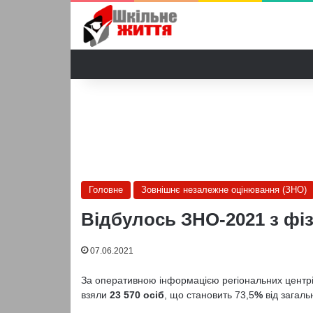
Головне
Зовнішнє незалежне оцінювання (ЗНО)
Відбулось ЗНО-2021 з фі
07.06.2021
За оперативною інформацією регіональних центрів 
взяли
23 570
осіб
, що становить 73,5
%
від загаль