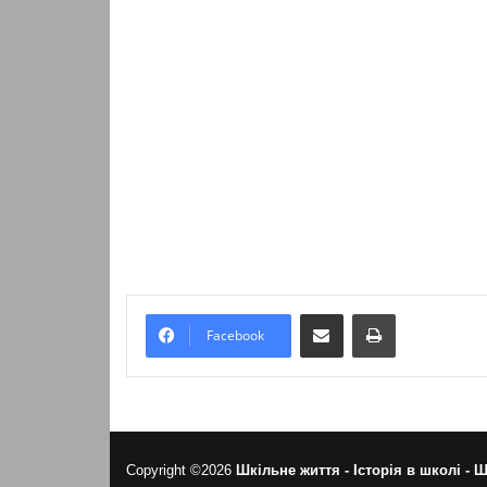
Надіслати електронною поштою
Надрукувати
Facebook
Copyright ©2026
Шкільне життя -
Історія в школі -
Ш