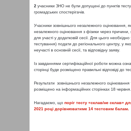
2
учасники ЗНО не були допущені до пунктів тес
громадських спостерігачів.
Учасники зовнішнього незалежного оцінювання, які
незалежного оцінювання з фізики через причини, як
для участі у додатковій сесії. Для цього необхід
тестування) подати до регіонального центру, у я
неучасті в основній сесії, та відповідну заяву.
Із завданнями сертифікаційної роботи можна озна
сторінці буде розміщено правильні відповіді до тес
Результати зовнішнього незалежного оцінювання т
розміщено на інформаційних сторінках 18 червня
Нагадаємо, що
поріг тесту «склав/не склав» дл
2021 році дорівнюватиме 14 тестовим балам.