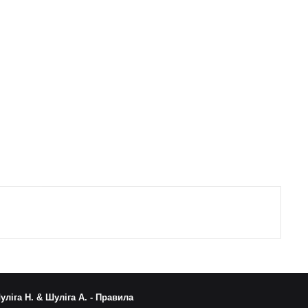
уліга Н. & Шуліга А. -
Правила