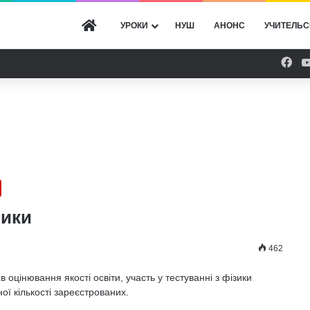
ГОЛОВНА
УРОКИ
НУШ
АНОНС
УЧИТЕЛЬС
Fac
зики
462
оцінювання якості освіти, участь у тестуванні з фізики
ної кількості зареєстрованих.