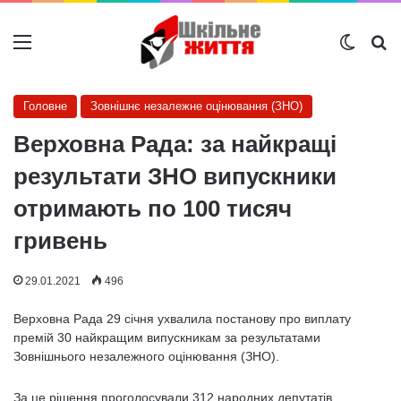
Меню
Switch
Ш
Головне
Зовнішнє незалежне оцінювання (ЗНО)
Верховна Рада: за найкращі
результати ЗНО випускники
отримають по 100 тисяч
гривень
29.01.2021
496
Верховна Рада 29 січня ухвалила постанову про виплату
премій 30 найкращим випускникам за результатами
Зовнішнього незалежного оцінювання (ЗНО).
За це рішення проголосували 312 народних депутатів.