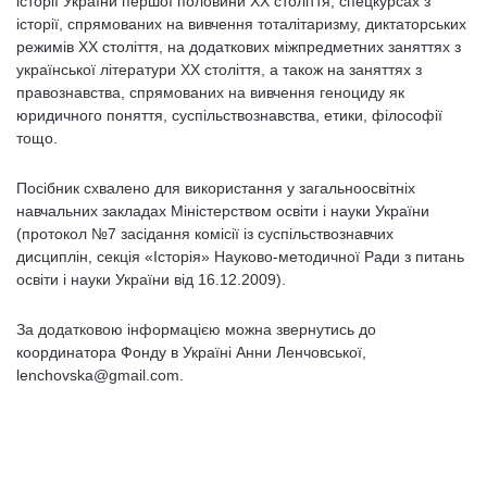
історії України першої половини ХХ століття, спецкурсах з
історії, спрямованих на вивчення тоталітаризму, диктаторських
режимів ХХ століття, на додаткових міжпредметних заняттях з
української літератури ХХ століття, а також на заняттях з
правознавства, спрямованих на вивчення геноциду як
юридичного поняття, суспільствознавства, етики, філософії
тощо.
Посібник схвалено для використання у загальноосвітніх
навчальних закладах Міністерством освіти і науки України
(протокол №7 засідання комісії із суспільствознавчих
дисциплін, секція «Історія» Науково-методичної Ради з питань
освіти і науки України від 16.12.2009).
За додатковою інформацією можна звернутись до
координатора Фонду в Україні Анни Ленчовськoї,
lenchovska@gmail.com.