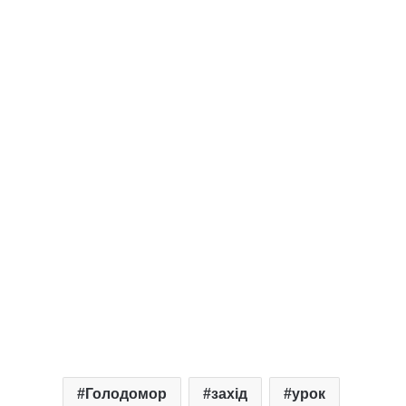
Голодомор
захід
урок