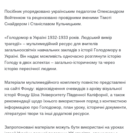
Посібник упорядковано українським педагогом Олександром
Войтенком та рецензовано провідними вченими Тімоті
Снайдером і Станіславом Кульчицьким.
«Голодомор в Україні 1932-1933 років. Людський вимір
трагедії» – мультимедійний ресурс для вчителів
загальноосвітніх навчальних закладів з історії Голодомору в
Україні. Він надає можливість одночасно розглянути історію
Голоду в двох аспектах – загально-історичному та через
історію пересічної людини.
Матеріали мультимедійного комплекту повністю представлені
на сайті Фонду: відеосвідчення очевидців з архіву візуальної
історії Фонду Шоа Університету Південної Каліфорнії, а також
рекомендації щодо їхнього використання поряд з контекстною
інформацією про Голодомор, план уроку, історичні документи,
літературні твори та інші додаткові ресурси.
Запропоновані матеріали можуть бути використані на уроках