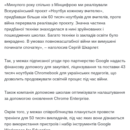
«Минулого року спільно з Мінцифрою ми реалізували
Всеукраїнський проєкт «Ноутбук кожному вчителю»,
придбавши більше ніж 60 тисяч ноутбуків для вчителів, проте
війна перервала реалізацію проєкту. Значна частина
придбаної техніки знаходилася в нині зруйнованих і
пошкоджених школах. Багато техніки із закладів освіти було
викрадено. В умовах повномасштабної війни ми вимушені
починати спочатку», – наголосив Сергій Шкарлет.
Так, у межах підписаної угоди про партнерство Google надасть
фінансову допомогу для закупівлі, ліцензування та поставки 43
тисяч ноутбуків Chromebook для українських педагогів, що
дозволить продовжувати освітній процес під час війни.
Також компанія допоможе школам оптимізувати налаштування
за допомогою оновлення Chrome Enterprise.
Окрім того, у межах співробітництва планується провести
тренінги для 50 тисяч викладачів, під час яких вони дізнаються
про використання пристроїв і набір інструментів Google