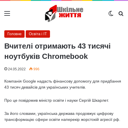
Меню
Switch
Ш
Головне
Освіта і IT
Вчителі отримають 43 тисячі
ноутбуків Chromebook
24.05.2022
996
Компанія Google надасть фінансову допомогу для придбання
43 тисяч девайсів для українських учителів.
Про це повідомив міністр освіти і науки Сергій Шкарлет.
За його словами, українська держава продовжує цифрову
трансформацію сфери освіти наперекір жорстокій агресії рф.