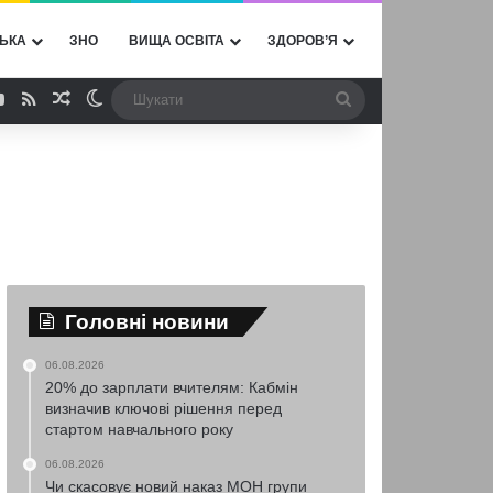
ЬКА
ЗНО
ВИЩА ОСВІТА
ЗДОРОВ’Я
ebook
YouTube
RSS
Випадкова стаття
Switch skin
Шукати
Головні новини
06.08.2026
20% до зарплати вчителям: Кабмін
визначив ключові рішення перед
стартом навчального року
06.08.2026
Чи скасовує новий наказ МОН групи