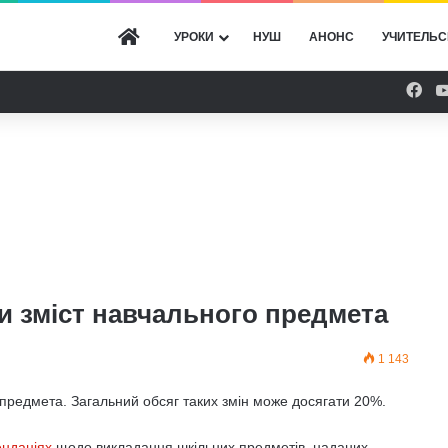
ГОЛОВНА
УРОКИ
НУШ
АНОНС
УЧИТЕЛЬС
Fac
и зміст навчального предмета
1 143
 предмета. Загальний обсяг таких змін може досягати 20%.
ендаціях
щодо викладання шкільних предметів, наданих