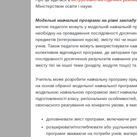
Міністерством освіти і науки.
Модельні навчальні програми на рівні закладу
метою педагоги можуть у модельній навчальній про
необхідну на провадження послідовності досягненн
предметів (інтегрованих курсів), змісту тієї чи інш
учнів. Також педагоги можуть використовувати на
колективом відповідної програми, де авторами пр
послідовності досягнення результатів навчання учн
змісту тієї чи іншої теми (розділу, модуля тощо) та
Учитель може розробити навчальну програму предме
на основі обраної модельної навчальної програм
модельною навчальною програмою зміст навчально
підготовленості класу, регіональних особливостей
своєчасного реагування на конкретні умови, в яких
доповнювати зміст програми, включаючи рег
розширювати/поглиблювати або ущільнювати з
програми зважаючи на потреби учнів, матеріа