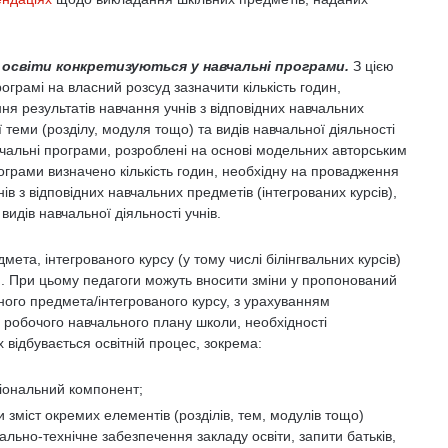
 освіти
конкретизуються у навчальні програми.
З цією
грамі на власний розсуд зазначити кількість годин,
я результатів навчання учнів з відповідних навчальних
ої теми (розділу, модуля тощо) та видів навчальної діяльності
вчальні програми, розроблені на основі модельних авторським
ограми визначено кількість годин, необхідну на провадження
ів з відповідних навчальних предметів (інтегрованих курсів),
 видів навчальної діяльності учнів.
та, інтегрованого курсу (у тому числі білінгвальних курсів)
и. При цьому педагоги можуть вносити зміни у пропонований
го предмета/інтегрованого курсу, з урахуванням
, робочого навчального плану школи, необхідності
 відбувається освітній процес, зокрема:
іональний компонент;
міст окремих елементів (розділів, тем, модулів тощо)
льно-технічне забезпечення закладу освіти, запити батьків,