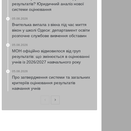
результатів? Юридичний аналіз нової
системи оцінювання
05.08.2026
Вчителька випала з вікна під час миття
вікон у школі Одеси: департамент освіти
розпочне службове вивчення обставин
05.08.2026
МОН офіційно відмовилося від груп
результатів: що змінюється в оцінюванні
учнів із 2026/2027 навчального року
05.08.2026
Про затвердження системи та загальних
критеріїв оцінювання результатів
навчання учнів
Попередня
Наступна
сторінка
сторінка