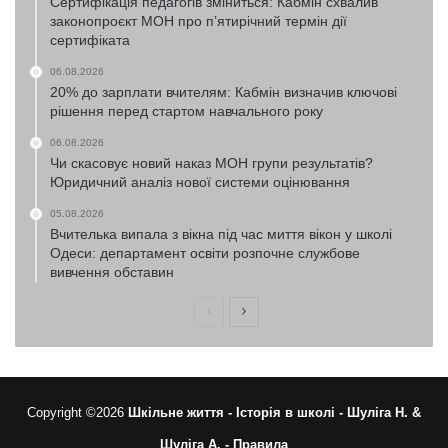
Сертифікація педагогів зміниться: Кабмін схвалив
законопроєкт МОН про п’ятирічний термін дії
сертифіката
06.08.2026
20% до зарплати вчителям: Кабмін визначив ключові
рішення перед стартом навчального року
06.08.2026
Чи скасовує новий наказ МОН групи результатів?
Юридичний аналіз нової системи оцінювання
05.08.2026
Вчителька випала з вікна під час миття вікон у школі
Одеси: департамент освіти розпочне службове
вивчення обставин
Попередня
Наступна
сторінка
сторінка
Copyright ©2026
Шкільне життя -
Історія в школі -
Шуліга Н. &
Шуліга А. -
Правила