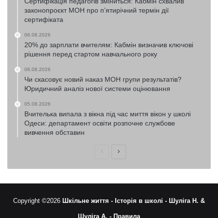
Сертифікація педагогів зміниться: Кабмін схвалив
законопроєкт МОН про п’ятирічний термін дії
сертифіката
06.08.2026
20% до зарплати вчителям: Кабмін визначив ключові
рішення перед стартом навчального року
06.08.2026
Чи скасовує новий наказ МОН групи результатів?
Юридичний аналіз нової системи оцінювання
05.08.2026
Вчителька випала з вікна під час миття вікон у школі
Одеси: департамент освіти розпочне службове
вивчення обставин
Попередня
Наступна
сторінка
сторінка
Copyright ©2026
Шкільне життя -
Історія в школі -
Шуліга Н. &
Шуліга А. -
Правила