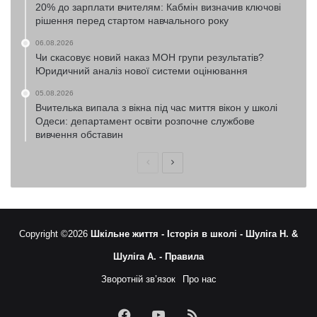
20% до зарплати вчителям: Кабмін визначив ключові
рішення перед стартом навчального року
06.08.2026
Чи скасовує новий наказ МОН групи результатів?
Юридичний аналіз нової системи оцінювання
05.08.2026
Вчителька випала з вікна під час миття вікон у школі
Одеси: департамент освіти розпочне службове
вивчення обставин
Попередня
Наступна
сторінка
сторінка
Copyright ©2026
Шкільне життя -
Історія в школі -
Шуліга Н. &
Шуліга А. -
Правила
Зворотній зв’язок
Про нас
Facebook
YouTube
RSS