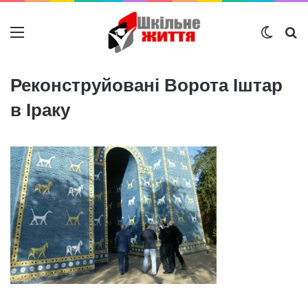
Меню
Switch
Ш
Реконструйовані Ворота Іштар
в Іраку