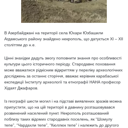
В Азербайджані на території села Юхари Юзбашили
Агдамського району знайдено некрополь, що датується ХІ – ХІІ
століттям до н.е.
Цінні знахідки дадуть змогу поповнити знання про особливості
культури цього історичного періоду. Стародавнє поховання
може вважатися рідкісним відкриттям у переліку археологічних
досліджень за останнє сторіччя, вважає керівник карабаської
експедиції Інституту археології та етнографії НАНА професор
Хідаят Джафаров.
Із географії шести могил і на підставі виявлених зразків можна
припустити, що на цій території в давнину розташовувався
розвинений населений пункт. Некрополь розташований
поблизу таких відомих стародавніх поселень, як “Шомулу
тепе”, “Чардахли тепе”, “Кюллюк тепе” і належить до другого