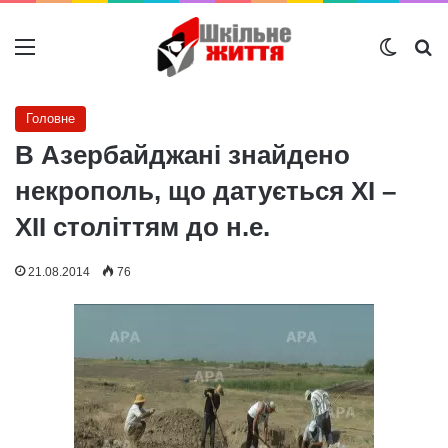
Меню
Switch
Ш
Головне
В Азербайджані знайдено
некрополь, що датується ХІ –
ХІІ століттям до н.е.
21.08.2014
76