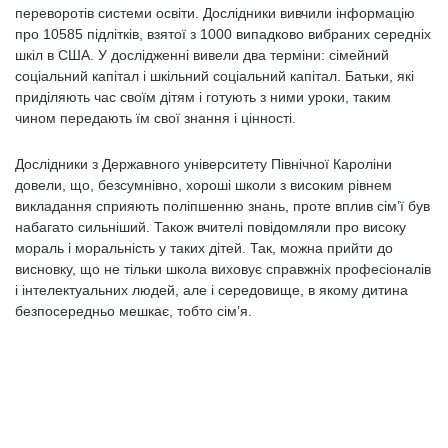
переворотів системи освіти. Дослідники вивчили інформацію
про 10585 підлітків, взятої з 1000 випадково вибраних середніх
шкіл в США. У дослідженні вивели два терміни: сімейний
соціальний капітал і шкільний соціальний капітал. Батьки, які
приділяють час своїм дітям і готують з ними уроки, таким
чином передають їм свої знання і цінності.
Дослідники з Державного університету Північної Кароліни
довели, що, безсумнівно, хороші школи з високим рівнем
викладання сприяють поліпшенню знань, проте вплив сім’ї був
набагато сильніший. Також вчителі повідомляли про високу
мораль і моральність у таких дітей. Так, можна прийти до
висновку, що не тільки школа виховує справжніх професіоналів
і інтелектуальних людей, але і середовище, в якому дитина
безпосередньо мешкає, тобто сім’я.