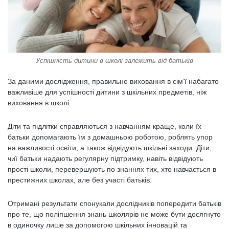
Успішність дитини в школі залежить від батьків
За даними дослідження, правильне виховання в сім’ї набагато
важливіше для успішності дитини з шкільних предметів, ніж
виховання в школі.
Діти та підлітки справляються з навчанням краще, коли їх
батьки допомагають їм з домашньою роботою, роблять упор
на важливості освіти, а також відвідують шкільні заходи. Діти,
чиї батьки надають регулярну підтримку, навіть відвідують
прості школи, перевершують по знаннях тих, хто навчається в
престижних школах, але без участі батьків.
Отримані результати спонукали дослідників попередити батьків
про те, що поліпшення знань школярів не може бути досягнуто
в одиночку лише за допомогою шкільних інновацій та