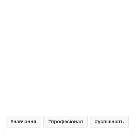
навчання
професіонал
успішність