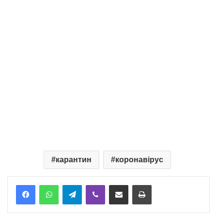
карантин
коронавірус
Telegram
Viber
Надіслати електронною поштою
Надрукувати