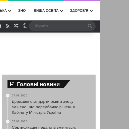
ЬКА
ЗНО
ВИЩА ОСВІТА
ЗДОРОВ’Я
ebook
YouTube
RSS
Випадкова стаття
Switch skin
Шукати
Головні новини
07.08.2026
Державні стандарти освіти знову
змінено: що передбачає рішення
Кабінету Міністрів України
07.08.2026
Сертифікація педагогів зміниться: