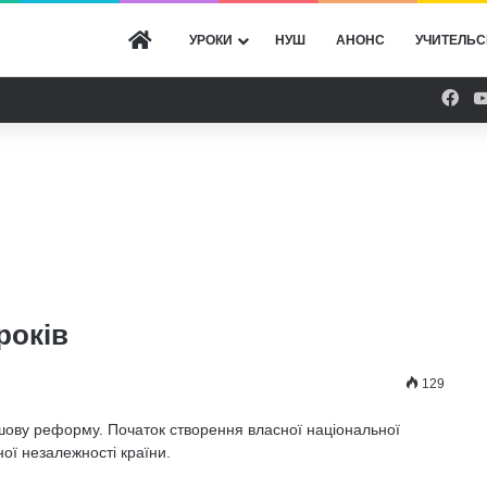
ГОЛОВНА
УРОКИ
НУШ
АНОНС
УЧИТЕЛЬС
Fac
років
129
ошову реформу. Початок створення власної національної
ї незалежності країни.