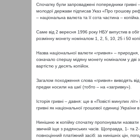
Спочатку були запроваджені попередники гривні –
молодої держави підписав Указ «Про грошову рефор
– національна валюта та її сота частина – копійка.
Саме від 2 вересня 1996 року НБУ випустив в обіг б
розмінну монету номіналом 1, 2, 5, 10, 25 і 50 коп
Назва національної валюти «гривня» – природня, т
означало спершу мідяну монету номіналом у дві з 
вартістю у десять копійок.
Загалом походження слова «гривня» виводять від п
предки носили на шиї (тобто – на «загривку»).
Історія гривні – давня: ще в «Повісті минулих літ»
гривні як національної грошової одиниці України 
Нинішню ж копійку спочатку пропонували назвати і 
звичній іще з радянських часів. Щоправда, 1- та 2
повноцінний платіжний засіб: за нинішніх цін, по