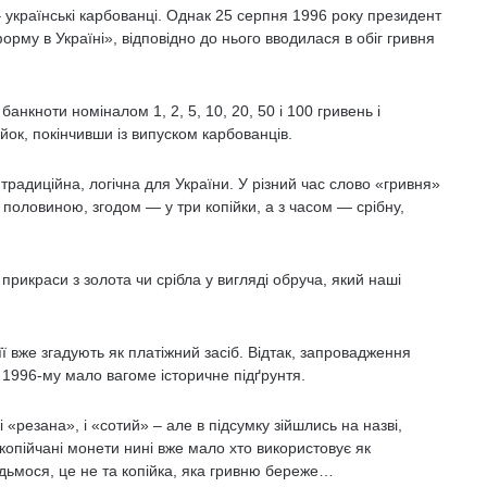
 українські карбованці. Однак 25 серпня 1996 року президент
му в Україні», відповідно до нього вводилася в обіг гривня
анкноти номіналом 1, 2, 5, 10, 20, 50 і 100 гривень і
ійок, покінчивши із випуском карбованців.
радиційна, логічна для України. У різний час слово «гривня»
половиною, згодом — у три копійки, а з часом — срібну,
рикраси з золота чи срібла у вигляді обруча, який наші
 її вже згадують як платіжний засіб. Відтак, запровадження
в 1996-му мало вагоме історичне підґрунтя.
«резана», і «сотий» – але в підсумку зійшлись на назві,
-копійчані монети нині вже мало хто використовує як
годьмося, це не та копійка, яка гривню береже…