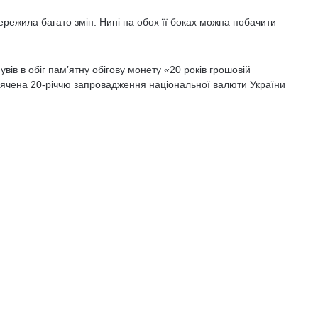
ережила багато змін. Нині на обох її боках можна побачити
вів в обіг пам’ятну обігову монету «20 років грошовій
вячена 20-річчю запровадження національної валюти України