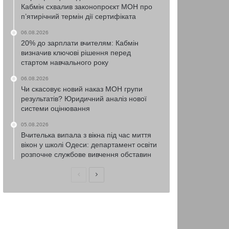
Кабмін схвалив законопроєкт МОН про
п’ятирічний термін дії сертифіката
06.08.2026
20% до зарплати вчителям: Кабмін
визначив ключові рішення перед
стартом навчального року
06.08.2026
Чи скасовує новий наказ МОН групи
результатів? Юридичний аналіз нової
системи оцінювання
05.08.2026
Вчителька випала з вікна під час миття
вікон у школі Одеси: департамент освіти
розпочне службове вивчення обставин
Попередня
Наступна
сторінка
сторінка