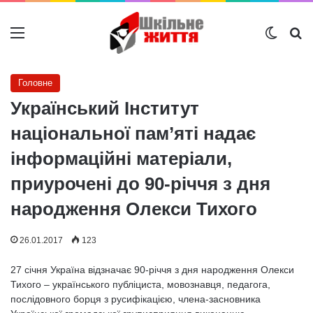
Меню
Switch
Ш
Головне
Український Інститут
національної пам’яті надає
інформаційні матеріали,
приурочені до 90-річчя з дня
народження Олекси Тихого
26.01.2017
123
27 січня Україна відзначає 90-річчя з дня народження Олекси
Тихого – українського публіциста, мовознавця, педагога,
послідовного борця з русифікацією, члена-засновника