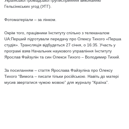
Української громадської груписприяння виконанню
Гельсінкських угод (УГГ).
Фотоматеріали – за лінком.
Окрім того, працівники Інституту спільно з телеканалом
UA:Перший підготували передачу про Олексу Тихого «Перша
студія». Трансляція відбудеться 27 січня, о 16:35. Участь у
програмі взяв Начальник наукового управління Інституту
Ярослав Файзулін та син Олекси Тихого – Володимир Тихий.
За посиланням – стаття Ярослава Файзуліна про Олексу
Тихого “Вимога – писати тільки російською. Навіть до матері
мусив звертатися чужою мовою” для журналу “Країна”.