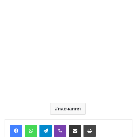
навчання
Telegram
Viber
Надіслати електронною поштою
Надрукувати