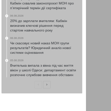
Кабмін схвалив законопроєкт МОН про
п’ятирічний термін дії сертифіката
06.08.2026
20% до зарплати вчителям: Кабмін
визначив ключові рішення перед
стартом навчального року
06.08.2026
Чи скасовує новий наказ МОН групи
результатів? Юридичний аналіз нової
системи оцінювання
05.08.2026
Вчителька випала з вікна під час миття
вікон у школі Одеси: департамент освіти
розпочне службове вивчення обставин
Попередня
Наступна
сторінка
сторінка