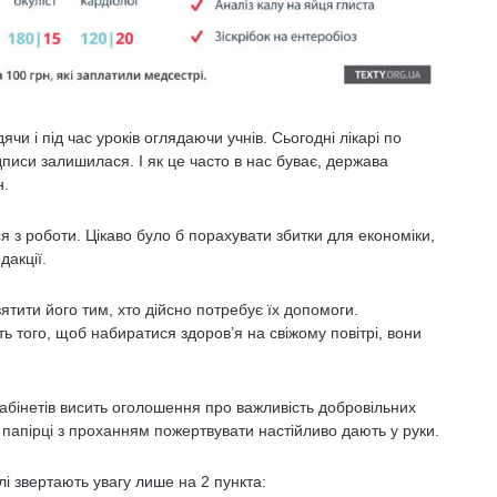
чи і під час уроків оглядаючи учнів. Сьогодні лікарі по
дписи залишилася. І як це часто в нас буває, держава
н.
ся з роботи. Цікаво було б порахувати збитки для економіки,
дакції.
вятити його тим, хто дійсно потребує їх допомоги.
сть того, щоб набиратися здоров’я на свіжому повітрі, вони
 кабінетів висить оголошення про важливість добровільних
ах папірці з проханням пожертвувати настійливо дають у руки.
лі звертають увагу лише на 2 пункта: