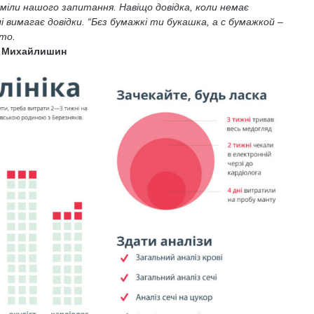
зуміли нашого запитання. Навіщо довідка, коли немає
 вимагає довідки. “Бєз бумажкі ти букашка, а с бумажкой –
сто.
на Михайлишин