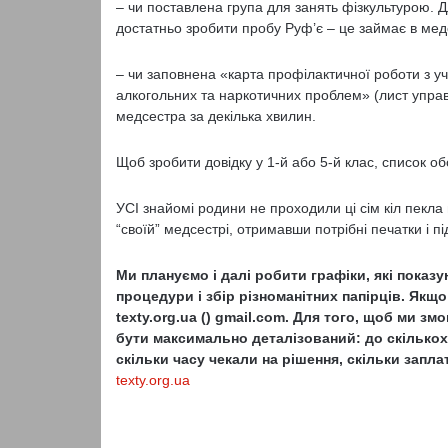
– чи поставлена група для занять фізкультурою. Для
достатньо зробити пробу Руф’є – це займає в мед
– чи заповнена «карта профілактичної роботи з у
алкогольних та наркотичних проблем» (лист управ
медсестра за декілька хвилин.
Щоб зробити довідку у 1-й або 5-й клас, список обо
УСІ знайомі родини не проходили ці сім кіл пекла 
“своїй” медсестрі, отримавши потрібні печатки і пі
Ми плануємо і далі робити графіки, які показ
процедури і збір різноманітних папірців. Якщ
texty.org.ua () gmail.com. Для того, щоб ми з
бути максимально деталізований: до скількох 
скільки часу чекали на рішення, скільки заплат
texty.org.ua