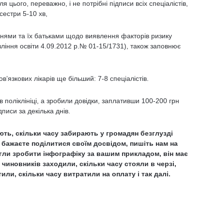
 цього, переважно, і не потрібні підписи всіх спеціалістів,
сестри 5-10 хв,
чнями та їх батьками щодо виявлення факторів ризику
ління освіти 4.09.2012 р.№ 01-15/1731), також заповнює
в’язкових лікарів ще більший: 7-8 спеціалістів.
в поліклініці, а зробили довідки, заплативши 100-200 грн
дписи за декілька днів.
ують, скільки часу забирають у громадян безглузді
о бажаєте поділитися своїм досвідом, пишіть нам на
могли зробити інфографіку за вашим прикладом, він має
чиновників заходили, скільки часу стояли в черзі,
или, скільки часу витратили на оплату і так далі.