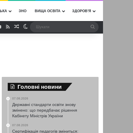
ЬКА
ЗНО
ВИЩА ОСВІТА
ЗДОРОВ’Я
ebook
YouTube
RSS
Випадкова стаття
Switch skin
Шукати
Головні новини
07.08.2026
Державні стандарти освіти знову
змінено: що передбачає рішення
Кабінету Міністрів України
07.08.2026
Сертифікація педагогів зміниться: