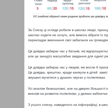
За Союзу ці огляди робили в школах лікарі, приходя
школах ходити не хочуть, але вимога зібрати їх пі
перекладає виконання свої забаганок на громадя
Ця довідка забирає час у батьків, які відпрошують
але це занадто масштабне завдання для однієї ре
Ця довідка забирає час у лікарів, які могли б прис
Ця довідка, зрештою, краде канікули в дітей: замі
змушені мучитися у душних чергах у поліклініках.
Усі аналізи безкоштовні, але на дверях більшості
внесків на розвиток поліклініки, у деяких кабінет
З усього списку, наведеного на інфографіці, в шко