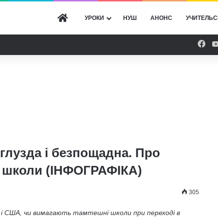
ГОЛОВНА
УРОКИ
НУШ
АНОНС
УЧИТЕЛЬС
Fac
глузда і безпощадна. Про
ля школи (ІНФОГРАФІКА)
305
і і США, чи вимагають тамтешні школи при переході в