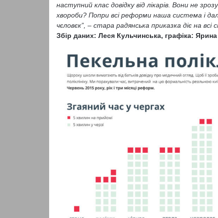
наступний клас довідку від лікарів. Вони не зро
хвороби? Попри всі реформи наша система і далі
чєловєк”, – стара радянська приказка діє на всі 
Збір даних: Леся Кульчинська, графіка: Яри