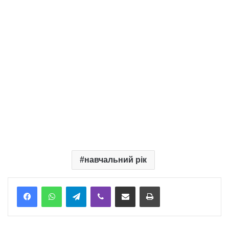
навчальний рік
Telegram
Viber
Надіслати електронною поштою
Надрукувати