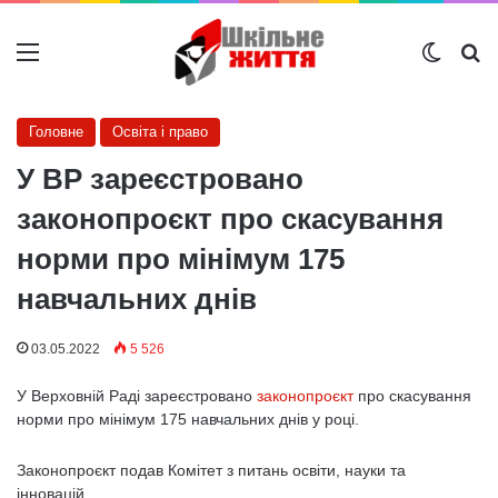
Меню
Switch
Ш
Головне
Освіта і право
У ВР зареєстровано
законопроєкт про скасування
норми про мінімум 175
навчальних днів
03.05.2022
5 526
У Верховній Раді зареєстровано
законопроєкт
про скасування
норми про мінімум 175 навчальних днів у році.
Законопроєкт подав Комітет з питань освіти, науки та
інновацій.