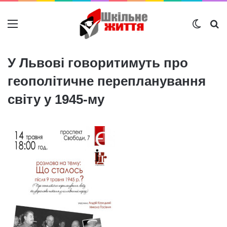
Меню
Switch
Ш
У Львові говоритимуть про
геополітичне перепланування
світу у 1945-му