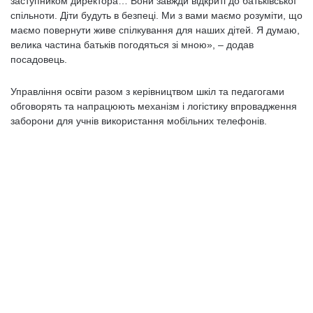
заступником директора… Вони завжди відкриті до батьківської
спільноти. Діти будуть в безпеці. Ми з вами маємо розуміти, що
маємо повернути живе спілкування для наших дітей. Я думаю,
велика частина батьків погодяться зі мною», – додав
посадовець.
Управління освіти разом з керівництвом шкіл та педагогами
обговорять та напрацюють механізм і логістику впровадження
заборони для учнів використання мобільних телефонів.