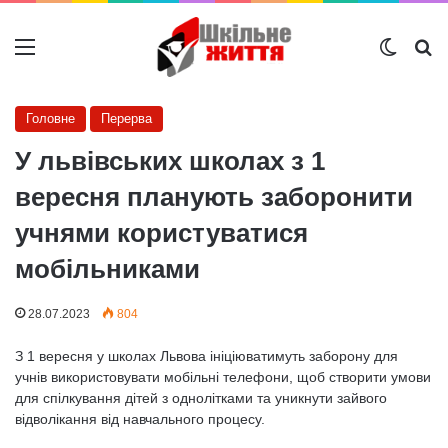
Меню
Switch
Ш
Головне
Перерва
У львівських школах з 1
вересня планують заборонити
учнями користуватися
мобільниками
28.07.2023
804
З 1 вересня у школах Львова ініціюватимуть заборону для
учнів використовувати мобільні телефони, щоб створити умови
для спілкування дітей з однолітками та уникнути зайвого
відволікання від навчального процесу.