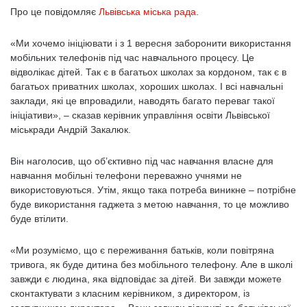
Про це повідомляє
Львівська міська рада
.
«Ми хочемо ініціювати і з 1 вересня заборонити використання
мобільних телефонів під час навчального процесу. Це
відволікає дітей. Так є в багатьох школах за кордоном, так є в
багатьох приватних школах, хороших школах. І всі навчальні
заклади, які це впровадили, наводять багато переваг такої
ініціативи», – сказав керівник управління освіти Львівської
міськради Андрій Закалюк.
Він наголосив, що об’єктивно під час навчання власне для
навчання мобільні телефони переважно учнями не
використовуються. Утім, якщо така потреба виникне – потрібне
буде використання гаджета з метою навчання, то це можливо
буде втілити.
«Ми розуміємо, що є переживання батьків, коли повітряна
тривога, як буде дитина без мобільного телефону. Але в школі
завжди є людина, яка відповідає за дітей. Ви завжди можете
сконтактувати з класним керівником, з директором, із