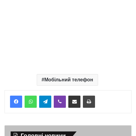
Мобільний телефон
Telegram
Viber
Надіслати електронною поштою
Надрукувати
Головні новини