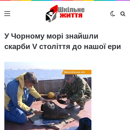
Меню
Switch
Ш
У Чорному морі знайшли
скарби V століття до нашої ери