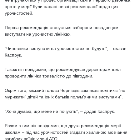
не втручаються у процес організації свята Першого дзвоника,
проте у мерії були надані певні рекомендації щодо цих
урочистостей.
Перша рекомендація стосується заборони посадовцям
виступати на урочистих лінійках.
“Чиновники виступати на урочистостях не будуть”, – сказав
Каспрук.
Також він повідомив, що рекомендував директорам шкіл
проводити лінійки тривалістю до півгодини.
Окрім того, міський голова Чернівців закликав політиків “не
мурижити” дітей та їхніх батьків полум’яними виступами”.
“Хоча думаю, що мене не почують”, – додав Каспрук.
Разом з тим він повідомив, що друга рекомендація мерії
школам – під час урочистостей згадати хвилиною мовчання
загиблих воїнів у зоні АТО.