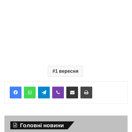
1 вересня
Telegram
Viber
Надіслати електронною поштою
Надрукувати
Головні новини