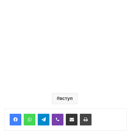
вступ
Telegram
Viber
Надіслати електронною поштою
Надрукувати