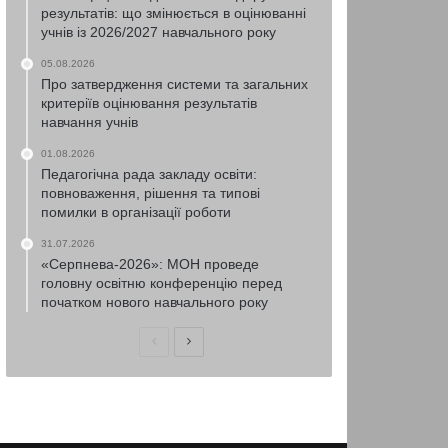
результатів: що змінюється в оцінюванні
учнів із 2026/2027 навчального року
05.08.2026
Про затвердження системи та загальних
критеріїв оцінювання результатів
навчання учнів
01.08.2026
Педагогічна рада закладу освіти:
повноваження, рішення та типові
помилки в організації роботи
31.07.2026
«Серпнева-2026»: МОН проведе
головну освітню конференцію перед
початком нового навчального року
Попередня
Наступна
сторінка
сторінка