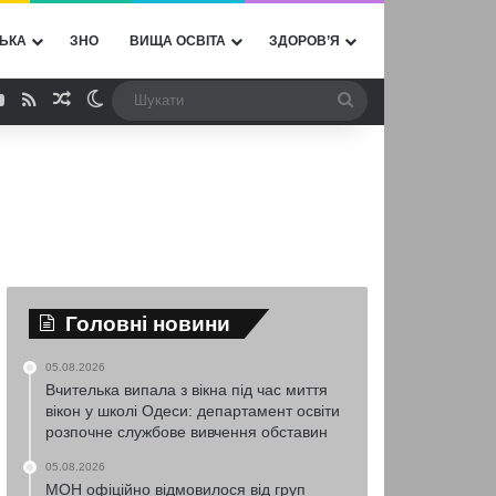
ЬКА
ЗНО
ВИЩА ОСВІТА
ЗДОРОВ’Я
ebook
YouTube
RSS
Випадкова стаття
Switch skin
Шукати
Головні новини
05.08.2026
Вчителька випала з вікна під час миття
вікон у школі Одеси: департамент освіти
розпочне службове вивчення обставин
05.08.2026
МОН офіційно відмовилося від груп