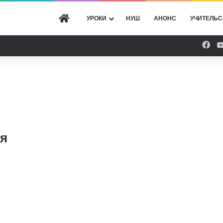
ГОЛОВНА
УРОКИ
НУШ
АНОНС
УЧИТЕЛЬС
Fac
тя