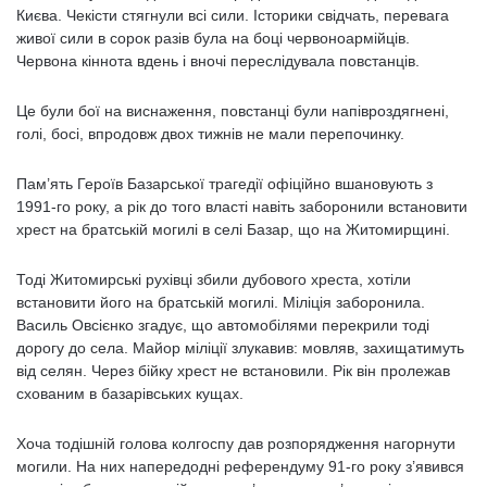
Києва. Чекісти стягнули всі сили. Історики свідчать, перевага
живої сили в сорок разів була на боці червоноармійців.
Червона кіннота вдень і вночі переслідувала повстанців.
Це були бої на виснаження, повстанці були напівроздягнені,
голі, босі, впродовж двох тижнів не мали перепочинку.
Пам’ять Героїв Базарської трагедії офіційно вшановують з
1991-го року, а рік до того власті навіть заборонили встановити
хрест на братській могилі в селі Базар, що на Житомирщині.
Тоді Житомирські рухівці збили дубового хреста, хотіли
встановити його на братській могилі. Міліція заборонила.
Василь Овсієнко згадує, що автомобілями перекрили тоді
дорогу до села. Майор міліції злукавив: мовляв, захищатимуть
від селян. Через бійку хрест не встановили. Рік він пролежав
схованим в базарівських кущах.
Хоча тодішній голова колгоспу дав розпорядження нагорнути
могили. На них напередодні референдуму 91-го року з’явився