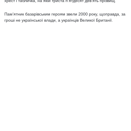
хрест і табличка, на якій триста п’ятдесят дев’ять прізвищ.
Пам’ятник базарівським героям звели 2000 року, щоправда, за
гроші не української влади, а українців Великої Британії.