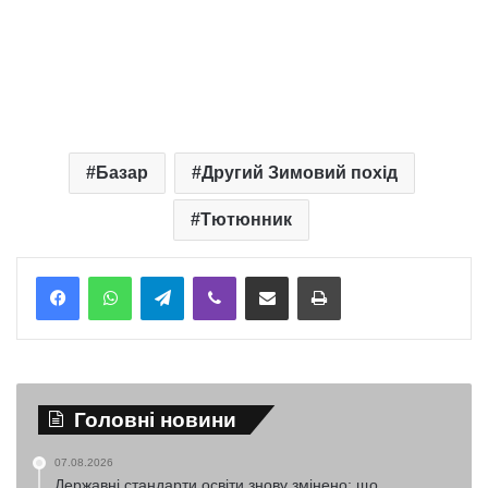
Базар
Другий Зимовий похід
Тютюнник
Telegram
Viber
Надіслати електронною поштою
Надрукувати
Головні новини
07.08.2026
Державні стандарти освіти знову змінено: що