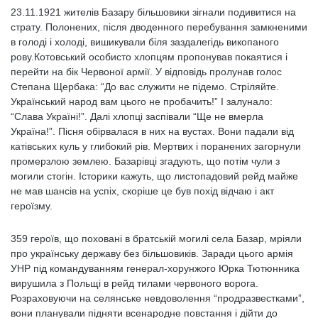
23.11.1921 жителів Базару більшовики зігнали подивитися на
страту. Полонених, після дводенного перебування замкненими
в голоді і холоді, вишикували біля заздалегідь викопаного
рову.Котовський особисто хлопцям пропонував покаятися і
перейти на бік Червоної армії. У відповідь пролунав голос
Степана Щербака: “До вас служити не підемо. Стріляйте.
Український народ вам цього не пробачить!” І залунало:
“Слава Україні!”. Далі хлопці заспівали “Ще не вмерла
Україна!”. Пісня обірвалася в них на вустах. Вони падали від
катівських куль у глибокий рів. Мертвих і поранених загорнули
промерзлою землею. Базарівці згадують, що потім чули з
могили стогін. Історики кажуть, що листопадовий рейд майже
не мав шансів на успіх, скоріше це був похід відчаю і акт
героїзму.
359 героїв, що поховані в братській могилі села Базар, мріяли
про українську державу без більшовиків. Заради цього армія
УНР під командуванням генерал-хорунжого Юрка Тютюнника
вирушила з Польщі в рейд тилами червоного ворога.
Розраховуючи на селянське невдоволення “продразвестками”,
вони планували підняти всенародне повстання і дійти до