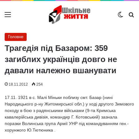
Меню
Switch
Ш
Головне
Трагедія під Базаром: 359
загиблих українців довго не
давали належно вшанувати
18.11.2012
254
17.11. 1921 в с. Малі Міньки поблизу смт. Базар (нині
Народицького р-ну Житомирської обл.) у ході другого Зимового
походу в бою з радянськими військами (9-та Кримська
кавалерійська дивізія, командир Г. Котовський) зазнала
поразки Волинська група Армії УНР під командуванням ген.-
хорунжого Ю.Тютюника .