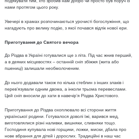
подякувати тим, хто зробив нам добро чи просто був поруч із
нами протягом цього року.
Увечері в храмах розпочинаються урочисті богослужіння, що
нагадують про велику подію, з якої почався відлік нової ери.
Приготування до Святого вечора
До Різдва в Україні готувалися ще з літа. Під час жнив перший,
а в деяких місцевостях – останній сніп збіжжя (жита або
пшениці) залишали необмолоченим.
До нього додавали також по кілька стеблин з інших злаків і
перев’язували одним двома, а інколи трьома перевеслами.
Цей сніп вносили до хати в навечір’я Різдва Христового.
Приготування до Різдва охоплювало всі сторони життя
української родини. Готувалося доволі їжі, варився мед,
виготовлялися різні наливки, вишняки, сливняки тощо.
Господиня купувала нові горщики, ложки, миски, дбала про
нове вбрання для дітей і дорослих. Традиційні в наш час