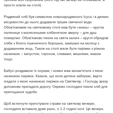
просто клали на столі).
Різдвяний хліб був символом новонародженого Ісуса і в деяких
місцевостях до нього додавали трішки свяченої води.
Обов’язковим на святковому столі мав бути «книш» – кругла
паляниця з малесеньким хлібенятком зверху – для душ
померлих. Обов’язково пекли на свята калачі – круглі обрядові
хліби з білого пшеничного борошна, замішані на молоці з
додаванням яєць. Також на столі мали бути пиріжки з різною
начинкою – капустою, горохом, сливами, вишнями, маком
тощо.
Бабусі роздавали їх онукам, і кожен мав запам’ятати з якою
начинкою пиріжок. Казали, що коли дитина заблукає, варто
згадати з якою начинкою пиріжок на Святвечір, і Господь зразу
допоможе пригадати дорогу. Окремо господині пекли хліб для
пригощання худоби.
Щоб встигнути приготувати страви на святкову вечерю,
господиня вставала дуже рано, о 1-2 годині ночі. Ця вечеря,