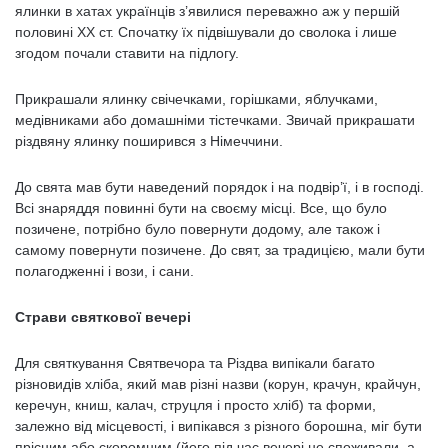
ялинки в хатах українців з’явилися переважно аж у першій
половині ХХ ст. Спочатку їх підвішували до сволока і лише
згодом почали ставити на підлогу.
Прикрашали ялинку свічечками, горішками, яблучками,
медівниками або домашніми тістечками. Звичай прикрашати
різдвяну ялинку поширився з Німеччини.
До свята мав бути наведений порядок і на подвір’ї, і в господі.
Всі знаряддя повинні бути на своєму місці. Все, що було
позичене, потрібно було повернути додому, але також і
самому повернути позичене. До свят, за традицією, мали бути
полагодженні і вози, і сани.
Страви святкової вечері
Для святкування Святвечора та Різдва випікали багато
різновидів хліба, який мав різні назви (корун, крачун, крайчун,
керечун, книш, калач, струцля і просто хліб) та форми,
залежно від місцевості, і випікався з різного борошна, міг бути
прісним або скоромним (його під час вечері не споживали, а