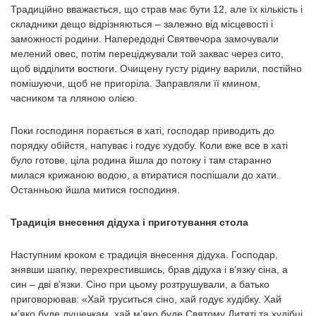
Традиційно вважається, що страв має бути 12, але їх кількість і
складники дещо відрізняються – залежно від місцевості і
заможності родини. Напередодні Святвечора замочували
мелений овес, потім переціджували той заквас через сито,
щоб відділити востюги. Очищену густу рідину варили, постійно
помішуючи, щоб не пригоріла. Заправляли її кмином,
часником та лляною олією.
Поки господиня порається в хаті, господар приводить до
порядку обійстя, напуває і годує худобу. Коли вже все в хаті
було готове, ціла родина йшла до потоку і там старанно
милася крижаною водою, а втиратися поспішали до хати.
Останньою йшла митися господиня.
Традиція внесення дідуха і приготування стола
Наступним кроком є традиція внесення дідуха. Господар,
знявши шапку, перехрестившись, брав дідуха і в’язку сіна, а
син – дві в’язки. Сіно при цьому розтрушували, а батько
приговорював: «Хай труситься сіно, хай годує худібку. Хай
м’яко буде душечкам, хай м’яко буде Святому Дитяті та худібці