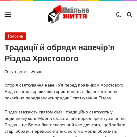
Меню
Switch
Ш
Головне
Традиції й обряди навечір’я
Різдва Христового
05.01.2016
500
Історія святкування навечір’я перед празником Христового
Різдва сягає перших віків християнства. Від покоління до
покоління передавались традиції святкування Різдва.
Різдво вважають святом сім’ї і традиційно святкують у
родинному колі. Можна сказати, що період приготування до
Різдва – це Богом благословенний час для того, щоб забути
старі образи, перепросити тих, кого ми могли образити,