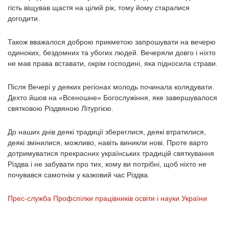
гість віщував щастя на цілий рік, тому йому старалися
догодити.
Також вважалося доброю прикметою запрошувати на вечерю
одиноких, бездомних та убогих людей. Вечеряли довго і ніхто
не мав права вставати, окрім господині, яка підносила страви.
Після Вечері у деяких регіонах молодь починала колядувати.
Дехто йшов на «Всеношне» Богослужіння, яке завершувалося
святковою Різдвяною Літургією.
До наших днів деякі традиції збереглися, деякі втратилися,
деякі змінилися, можливо, навіть виникли нові. Проте варто
дотримуватися прекрасних українських традицій святкування
Різдва і не забувати про тих, кому ви потрібні, щоб ніхто не
почувався самотнім у казковий час Різдва.
Прес-служба Профспілки працівників освіти і науки України