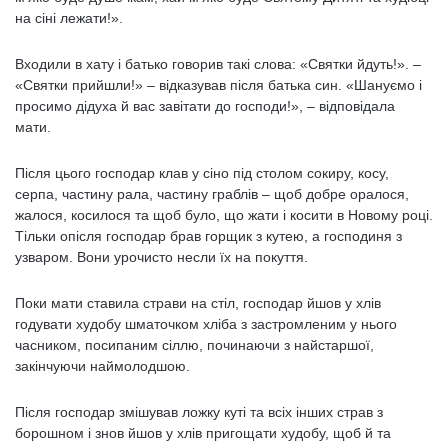
на сіні лежати!».
Входили в хату і батько говорив такі слова: «Святки йдуть!». –
«Святки прийшли!» – відказував після батька син. «Шануємо і
просимо дідуха й вас завітати до господи!», – відповідала
мати.
Після цього господар клав у сіно під столом сокиру, косу,
серпа, частину рала, частину граблів – щоб добре оралося,
жалося, косилося та щоб було, що жати і косити в Новому році.
Тільки опісля господар брав горщик з кутею, а господиня з
узваром. Вони урочисто несли їх на покуття.
Поки мати ставила страви на стіл, господар йшов у хлів
годувати худобу шматочком хліба з застромленим у нього
часником, посипаним сіллю, починаючи з найстаршої,
закінчуючи наймолодшою.
Після господар змішував ложку куті та всіх інших страв з
борошном і знов йшов у хлів пригощати худобу, щоб й та