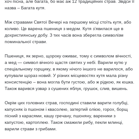
хоч пісна, але багата, бо має аж 12 традиційних страв. Звідси її
назва – Багата кутя.
Між стравами Святої Вечері на першому місці стоїть кутя, або
коливо. Це варена пшениця з медом. Кутя з’явилася ще в
дохристиянську добу. З тих часів вона зберегла символізм
поминальної страви.
Пшениця, як зерно, щороку оживає, тому є символом вічності,
а мед — символ вічного щастя святих у небі. Варили кутю у
спеціальному горщику, в якому нічого іншого не варилося, або
купували щораз новий. У різних місцевостях кутя мала різну
консистенцію – вона могла бути густою, або ж рідкою, як юшка.
Також варився узвар з сушених яблук, грушок, слив, вишень.
Окрім цих головних страв, господині ставили варити голубці,
капусняк із пшоном і квасолею, затертий олією, горох, борщ
пісний з карасями, кашу гречану, пшоняну, вареники з
капустою, картоплею. Також смажили рибу, пекли млинці,
варили страви з грибами.