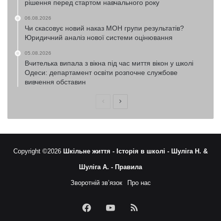
рішення перед стартом навчального року
06.08.2026
Чи скасовує новий наказ МОН групи результатів?
Юридичний аналіз нової системи оцінювання
05.08.2026
Вчителька випала з вікна під час миття вікон у школі
Одеси: департамент освіти розпочне службове
вивчення обставин
Попередня
Наступна
сторінка
сторінка
Copyright ©2026
Шкільне життя -
Історія в школі -
Шуліга Н. &
Шуліга А. -
Правила
Зворотній зв’язок
Про нас
Facebook
YouTube
RSS