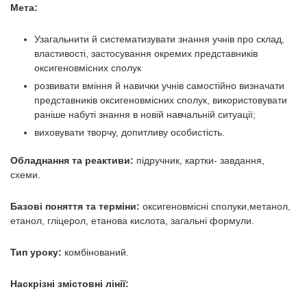
Мета:
Узагальнити й систематизувати знання учнів про склад,
властивості, застосування окремих представників
оксигеновмісних сполук
розвивати вміння й навички учнів самостійно визначати
представників оксигеновмісних сполук, використовувати
раніше набуті знання в новій навчальній ситуації;
виховувати творчу, допитливу особистість.
Обладнання та реактиви:
підручник, картки- завдання,
схеми.
Базові поняття та терміни:
оксигеновмісні сполуки,метанол,
етанол, гліцерол, етанова кислота, загальні формули.
Тип уроку:
комбінований.
Наскрізні змістовні лінії: