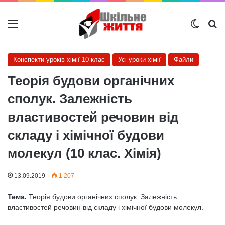
Меню
Switch
Ш
Конспекти уроків хімії 10 клас
Усі уроки хімії
Файли
Теорія будови органічних
сполук. Залежність
властивостей речовин від
складу і хімічної будови
молекул (10 клас. Хімія)
13.09.2019
1 207
Тема.
Теорія будови органічних сполук. Залежність
властивостей речовин від складу і хімічної будови молекул.