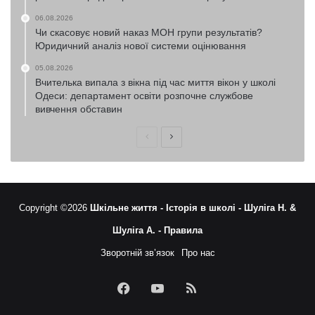
06.08.2026
Чи скасовує новий наказ МОН групи результатів?
Юридичний аналіз нової системи оцінювання
05.08.2026
Вчителька випала з вікна під час миття вікон у школі
Одеси: департамент освіти розпочне службове
вивчення обставин
Попередня
Наступна
сторінка
сторінка
Copyright ©2026
Шкільне життя -
Історія в школі -
Шуліга Н. &
Шуліга А. -
Правила
Зворотній зв’язок
Про нас
Facebook
YouTube
RSS