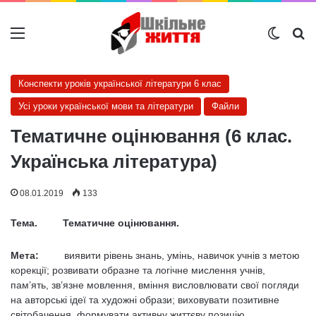
Меню
Switch
Ш
Конспекти уроків української літератури 6 клас
Усі уроки української мови та літератури
Файли
Тематичне оцінювання (6 клас.
Українська література)
08.01.2019
133
Тема. Тематичне оцінювання.
Мета:
виявити рівень знань, умінь, навичок учнів з метою
корекції; розвивати образне та логічне мислення учнів,
пам’ять, зв’язне мовлення, вміння висловлювати свої погляди
на авторські ідеї та художні образи; виховувати позитивне
світобачення, формувати активну життєву позицію.