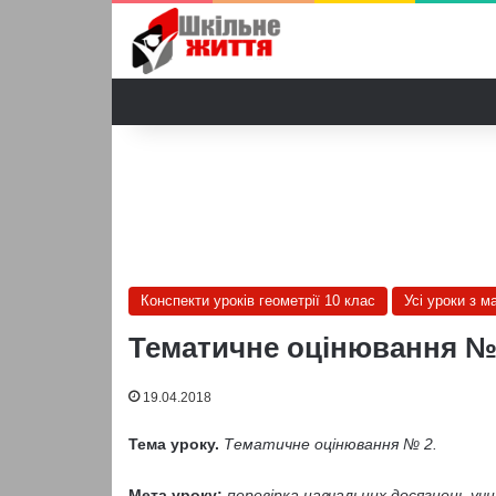
Конспекти уроків геометрії 10 клас
Усі уроки з м
Тематичне оцінювання № 2
19.04.2018
Тема уроку.
Тематичне оцінювання № 2.
Мета уроку:
перевірка навчальних досягнень уч