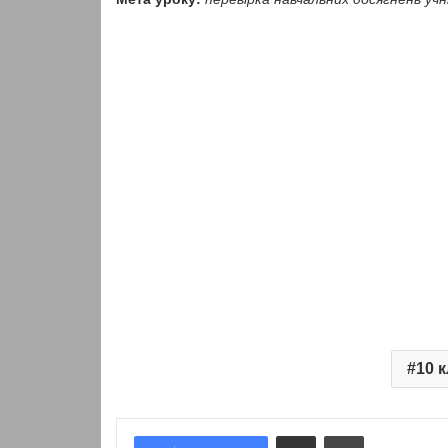
10 
Надіслати електронною поштою
Надрукувати