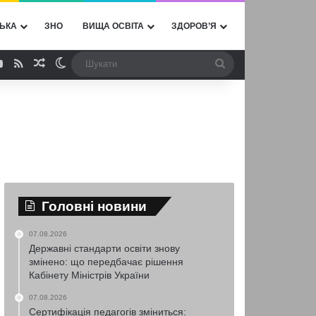
ЬКА
ЗНО
ВИЩА ОСВІТА
ЗДОРОВ’Я
ebook
YouTube
RSS
Випадкова стаття
Switch skin
Шукати
Головні новини
07.08.2026
Державні стандарти освіти знову
змінено: що передбачає рішення
Кабінету Міністрів України
07.08.2026
Сертифікація педагогів зміниться: