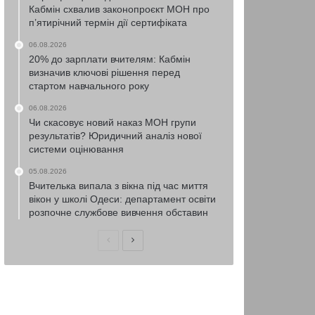
Кабмін схвалив законопроєкт МОН про
п’ятирічний термін дії сертифіката
06.08.2026
20% до зарплати вчителям: Кабмін
визначив ключові рішення перед
стартом навчального року
06.08.2026
Чи скасовує новий наказ МОН групи
результатів? Юридичний аналіз нової
системи оцінювання
05.08.2026
Вчителька випала з вікна під час миття
вікон у школі Одеси: департамент освіти
розпочне службове вивчення обставин
Попередня
Наступна
сторінка
сторінка