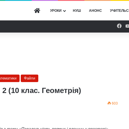
ГОЛОВНА
УРОКИ
НУШ
АНОНС
УЧИТЕЛЬС
Fac
атематики
Файли
 (10 клас. Геометрія)
603
нів з теми «Паралельність прямих і площин у просторі».