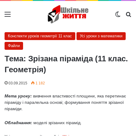
Меню
Switch
Ш
Конспекти уроків геометрії 11 клас
Усі уроки з математики
Файли
Тема: Зрізана піраміда (11 клас.
Геометрія)
03.09.2015
1 182
Мета уроку:
вивчення властивості площини, яка перетинає
піраміду і паралельна основі; формування поняття зрізаної
піраміди.
Обладнання:
моделі зрізаних пірамід.