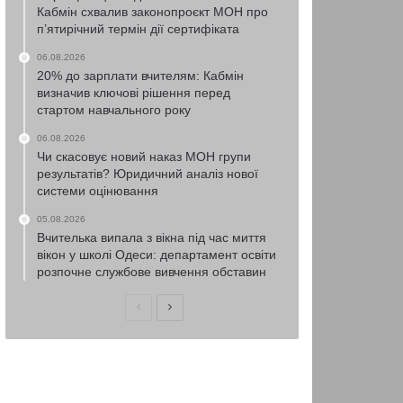
Кабмін схвалив законопроєкт МОН про
п’ятирічний термін дії сертифіката
06.08.2026
20% до зарплати вчителям: Кабмін
визначив ключові рішення перед
стартом навчального року
06.08.2026
Чи скасовує новий наказ МОН групи
результатів? Юридичний аналіз нової
системи оцінювання
05.08.2026
Вчителька випала з вікна під час миття
вікон у школі Одеси: департамент освіти
розпочне службове вивчення обставин
Попередня
Наступна
сторінка
сторінка