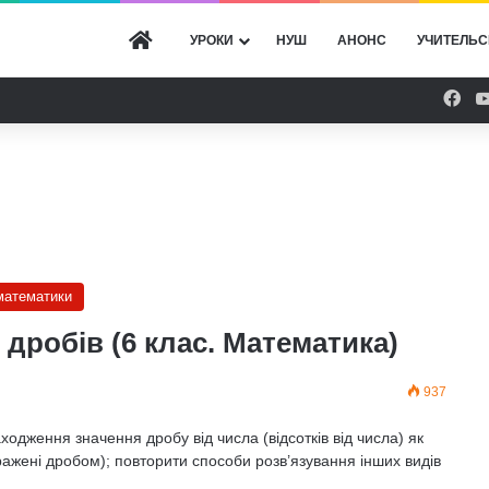
ГОЛОВНА
УРОКИ
НУШ
АНОНС
УЧИТЕЛЬС
Fac
 математики
 дробів (6 клас. Математика)
937
дження значення дробу від числа (відсотків від числа) як
иражені дробом); повторити способи розв’язування інших видів