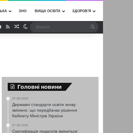
ЬКА
ЗНО
ВИЩА ОСВІТА
ЗДОРОВ’Я
ebook
YouTube
RSS
Випадкова стаття
Switch skin
Шукати
Головні новини
07.08.2026
Державні стандарти освіти знову
змінено: що передбачає рішення
Кабінету Міністрів України
07.08.2026
Сертифікація педагогів зміниться: