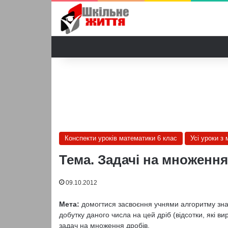
Конспекти уроків математики 6 клас
Усі уроки з
Тема. Задачі на множення
09.10.2012
Мета:
домогтися засвоєння учнями алгоритму знахо
добутку даного числа на цей дріб (відсотки, які в
задач на множення дробів.